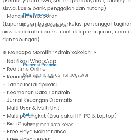
(Pembayaran siswa, setting pembayaran, tabungan
siswa, kas & bank, penggajian dan hutang)
– Manajemen Laporan
Data Pegawai
(Laporan pembayaran perkelas, pertanggal, tagihan
Kelola data pegawai
siswa, selain itu bisa mencetak laporan jurnal, neraca
dan tabungan)
❇️ Mengapa Memilih “Admin Sekolah” ?
– Notifikasi WhatsApp
Presensi Pegawai
– Realtime Online
Manajemen presinsi pegawai
– Keuangan Terpusat
– Tanpa instal aplikasi
– Keamanan Data Terjamin
– Jurnal Keuangan Otomatis
– Multi User & Multi Unit
Kelas
– Multi perangkat (Bisa pakai HP, PC & Laptop)
– Bisa Custom
Manajemen data kelas
– Free Biaya Maintenance
– Free Biaya Server