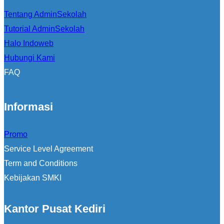
Tentang AdminSekolah
Tutorial AdminSekolah
Halo Indoweb
Hubungi Kami
FAQ
Informasi
Promo
Service Level Agreement
Term and Conditions
Kebijakan SMKI
Kantor Pusat Kediri