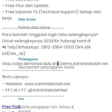
– Free Fitur dan Update
– Free Layanan TS (Technical Support) Setiap Hari
kerja
Data Siswa
Kelola data siswa
—————————————————–
Para Sekolah Unggulan ingin tahu selengkapnya?
Untuk selengkapnya, SEGERA hubungi kami di
📲 Telp/WhatsApp : 0812-3364-0003 (WA klik
s.id/wa_as)
Pelanggaran
Atau coba demonya dulu di 🖥️ Demo.AdminSekolah.net
Manajemen pelanggaran siswa
—————————————————–
❓Info Lainnya :
– Website : www.AdminSekolah.net
– FP | IG | YT : @AdminSekolahNet
—————————————————–
Izin
Prev Post
Kelola pengajuan izin, keluar &
pulang