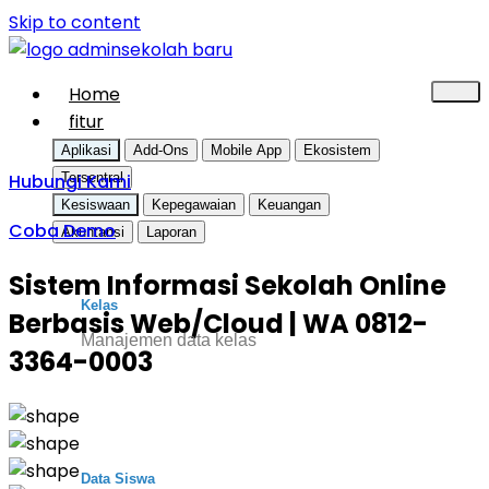
Skip to content
Home
fitur
Aplikasi
Add-Ons
Mobile App
Ekosistem
Hubungi Kami
Tersentral
Kesiswaan
Kepegawaian
Keuangan
Coba Demo
Akuntansi
Laporan
Sistem Informasi Sekolah Online
Kelas
Berbasis Web/Cloud | WA 0812-
Manajemen data kelas
3364-0003
Data Siswa