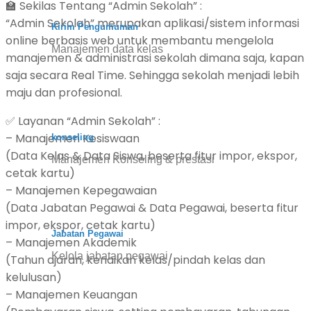
🏫 Sekilas Tentang “Admin Sekolah” :
“Admin Sekolah” merupakan aplikasi/sistem informasi
Kirim Pengumuman
online berbasis web untuk membantu mengelola
Manajemen data kelas
manajemen & administrasi sekolah dimana saja, kapan
saja secara Real Time. Sehingga sekolah menjadi lebih
maju dan profesional.
✅ Layanan “Admin Sekolah” :
– Manajemen Kesiswaan
konseling
(Data Kelas & Data Siswa, beserta fitur impor, ekspor,
Manajemen Konseling & prestasi
cetak kartu)
– Manajemen Kepegawaian
(Data Jabatan Pegawai & Data Pegawai, beserta fitur
impor, ekspor, cetak kartu)
Jabatan Pegawai
– Manajemen Akademik
Kelola jabatan pegawai
(Tahun ajaran, kenaikan kelas/pindah kelas dan
kelulusan)
– Manajemen Keuangan