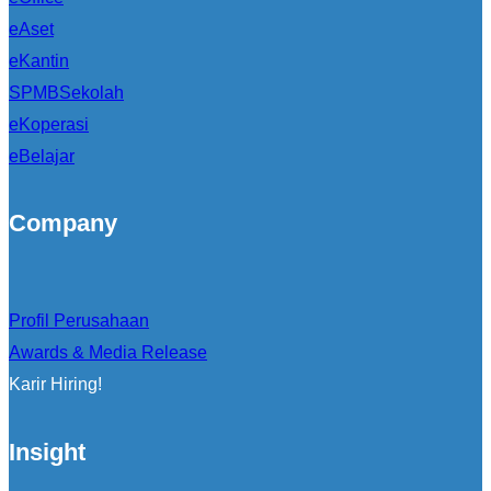
eAset
eKantin
SPMBSekolah
eKoperasi
eBelajar
Company
Profil Perusahaan
Awards & Media Release
Karir Hiring!
Insight