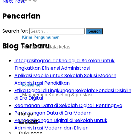
Next Post
Pencarian
Search for:
Kirim Pengumuman
Blog Terbaru
Manajemen data kelas
Integrasitegrasi Teknologi di Sekolah untuk
Tingkatkan Efisiensi Administrasi
Aplikasi Mobile untuk Sekolah Solusi Modern
Administrasi Pendidikan
konseling
Etika Digital di Lingkungan Sekolah: Fondasi Disiplin
Manajemen Konseling & prestasi
di Era Digital
Keamanan Data di Sekolah Digital: Pentingnya
Perlindungan Data di Era Modern
Harga
Pengembangan Digital di Sekolah untuk
Support
Administrasi Modern dan Efisien
Dukungan