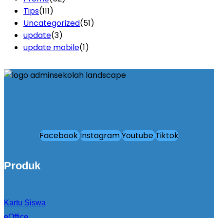
Tips
(111)
Uncategorized
(51)
update
(3)
update mobile
(1)
Facebook
Instagram
Youtube
Tiktok
Produk
Kartu Siswa
eOffice