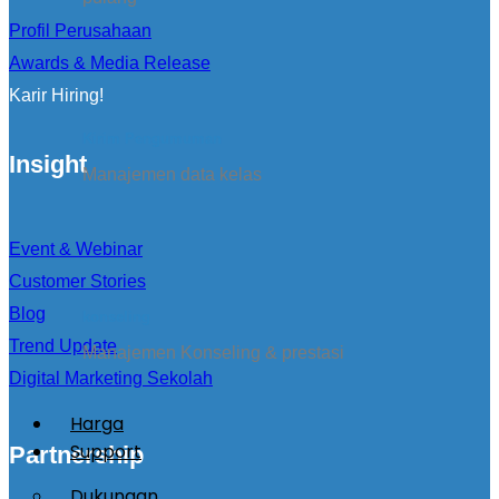
Profil Perusahaan
Awards & Media Release
Karir Hiring!
Kirim Pengumuman
Insight
Manajemen data kelas
Event & Webinar
Customer Stories
Blog
konseling
Trend Update
Manajemen Konseling & prestasi
Digital Marketing Sekolah
Harga
Support
Partnership
Dukungan