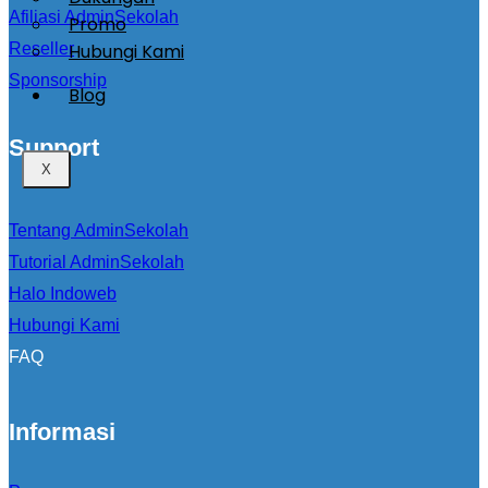
Afiliasi AdminSekolah
Promo
Hubungi Kami
Reseller
Sponsorship
Blog
Support
X
Tentang AdminSekolah
Tutorial AdminSekolah
Halo Indoweb
Hubungi Kami
FAQ
Informasi