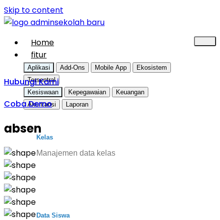
Skip to content
Home
fitur
Aplikasi
Add-Ons
Mobile App
Ekosistem
Hubungi Kami
Tersentral
Kesiswaan
Kepegawaian
Keuangan
Coba Demo
Akuntansi
Laporan
absen
Kelas
Manajemen data kelas
Data Siswa