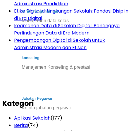
Administrasi Pendidikan
Etika Digital di Lingkungan Sekolah: Fondasi Disiplin
Kirim Pengumuman
di Era Digital
Manajemen data kelas
Keamanan Data di Sekolah Digital: Pentingnya
Perlindungan Data di Era Modern
Pengembangan Digital di Sekolah untuk
Administrasi Modern dan Efisien
konseling
Manajemen Konseling & prestasi
Jabatan Pegawai
Kategori
Kelola jabatan pegawai
Aplikasi Sekolah
(177)
Berita
(74)