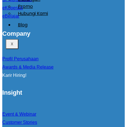
Promo
eKoperasi
Hubungi Kami
eBelajar
Blog
Company
X
Profil Perusahaan
Awards & Media Release
Karir Hiring!
Insight
Event & Webinar
Customer Stories