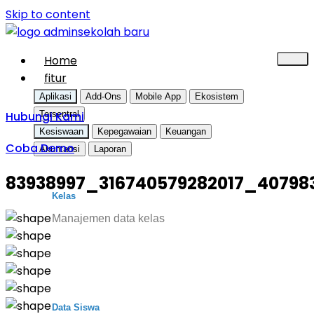
Skip to content
Home
fitur
Aplikasi
Add-Ons
Mobile App
Ekosistem
Hubungi Kami
Tersentral
Kesiswaan
Kepegawaian
Keuangan
Coba Demo
Akuntansi
Laporan
83938997_316740579282017_40798
Kelas
Manajemen data kelas
Data Siswa