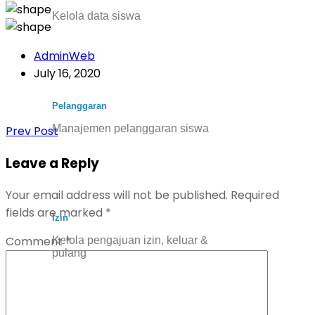
Kelola data siswa
AdminWeb
July 16, 2020
Pelanggaran
Manajemen pelanggaran siswa
Prev Post
Leave a Reply
Your email address will not be published.
Required
fields are marked
*
Izin
Comment
*
Kelola pengajuan izin, keluar &
pulang