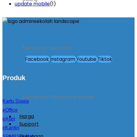
update mobile
(1)
Kirim Pengumuman
Manajemen data kelas
Facebook
Instagram
Youtube
Tiktok
Produk
konseling
Manajemen Konseling & prestasi
Kartu Siswa
eOffice
Harga
eAset
Support
eKantin
Dukungan
SPMBSekolah