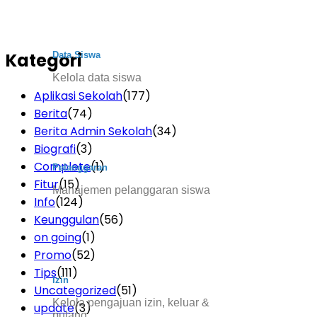
Kategori
Data Siswa
Kelola data siswa
Aplikasi Sekolah
(177)
Berita
(74)
Berita Admin Sekolah
(34)
Biografi
(3)
Complete
(1)
Pelanggaran
Fitur
(15)
Manajemen pelanggaran siswa
Info
(124)
Keunggulan
(56)
on going
(1)
Promo
(52)
Tips
(111)
Izin
Uncategorized
(51)
Kelola pengajuan izin, keluar &
update
(3)
pulang