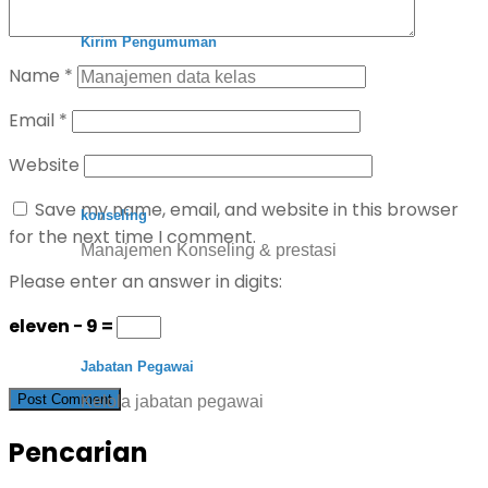
Kirim Pengumuman
Name
*
Manajemen data kelas
Email
*
Website
Save my name, email, and website in this browser
konseling
for the next time I comment.
Manajemen Konseling & prestasi
Please enter an answer in digits:
eleven − 9 =
Jabatan Pegawai
Kelola jabatan pegawai
Pencarian