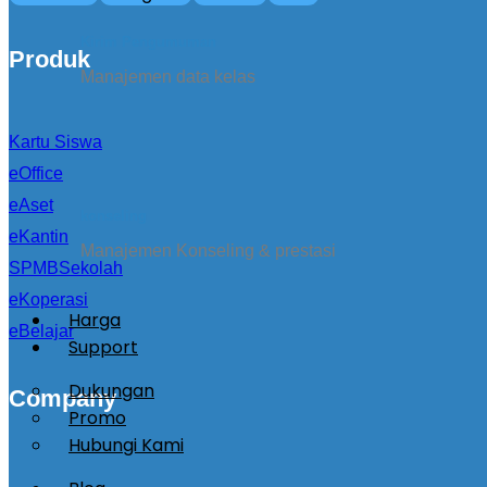
Kirim Pengumuman
Produk
Manajemen data kelas
Kartu Siswa
eOffice
eAset
konseling
eKantin
Manajemen Konseling & prestasi
SPMBSekolah
eKoperasi
Harga
eBelajar
Support
Dukungan
Company
Promo
Hubungi Kami