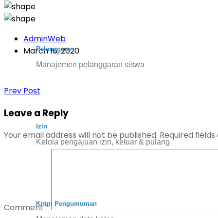
AdminWeb
Pelanggaran
March 16, 2020
Manajemen pelanggaran siswa
Prev Post
Leave a Reply
Izin
Your email address will not be published.
Required field
Kelola pengajuan izin, keluar & pulang
Kirim Pengumuman
Comment
*