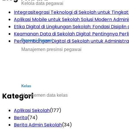
Kelola data pegawai
Integrasitegrasi Teknologi di Sekolah untuk Tingkatk
Aplikasi Mobile untuk Sekolah Solusi Modern Admini
Etika Digital di Lingkungan Sekolah: Fondasi Disiplin d
Keamanan Data di Sekolah Digital: Pentingnya Per
Pengembangan Digital di Sekolah untuk Administras
Presensi Pegawai
Manajemen presinsi pegawai
Kelas
Kategori
Manajemen data kelas
Aplikasi Sekolah
(177)
Berita
(74)
Berita Admin Sekolah
(34)