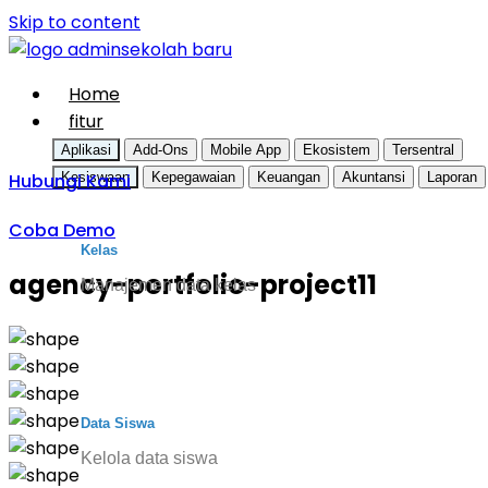
Skip to content
Home
fitur
Aplikasi
Add-Ons
Mobile App
Ekosistem
Tersentral
Hubungi Kami
Kesiswaan
Kepegawaian
Keuangan
Akuntansi
Laporan
Coba Demo
Kelas
agency-portfolio-project11
Manajemen data kelas
Data Siswa
Kelola data siswa