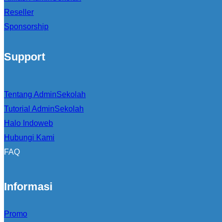
Reseller
Sponsorship
Support
Tentang AdminSekolah
Tutorial AdminSekolah
Halo Indoweb
Hubungi Kami
FAQ
Informasi
Promo