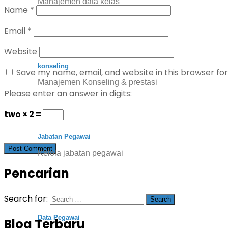
Manajemen data kelas
Name
*
Email
*
Website
konseling
Save my name, email, and website in this browser fo
Manajemen Konseling & prestasi
Please enter an answer in digits:
two × 2 =
Jabatan Pegawai
Kelola jabatan pegawai
Pencarian
Search for:
Data Pegawai
Blog Terbaru