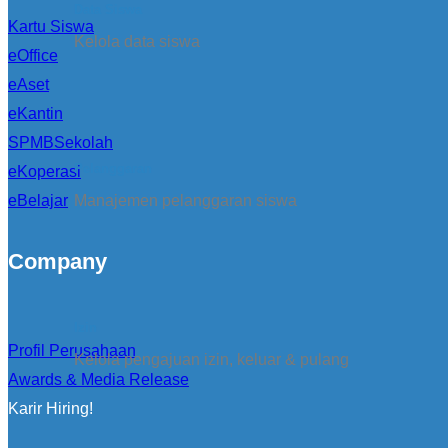
Data Siswa
Kartu Siswa
Kelola data siswa
eOffice
eAset
eKantin
SPMBSekolah
Pelanggaran
eKoperasi
eBelajar
Manajemen pelanggaran siswa
Company
Izin
Profil Perusahaan
Kelola pengajuan izin, keluar & pulang
Awards & Media Release
Karir Hiring!