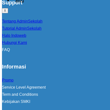
Blog
Support
X
Tentang AdminSekolah
Tutorial AdminSekolah
Halo Indoweb
Hubungi Kami
FAQ
Informasi
Promo
Service Level Agreement
Term and Conditions
Kebijakan SMKI