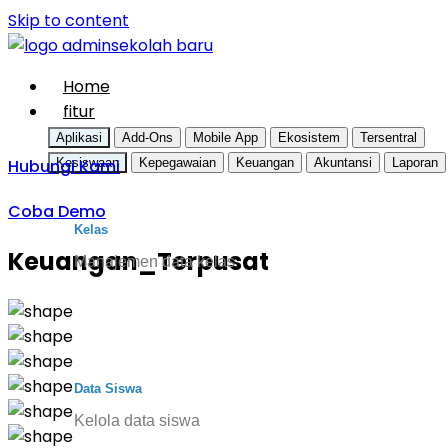
Skip to content
Home
fitur
Aplikasi
Add-Ons
Mobile App
Ekosistem
Tersentral
Hubungi Kami
Kesiswaan
Kepegawaian
Keuangan
Akuntansi
Laporan
Coba Demo
Kelas
Keuangan_Terpusat
Manajemen data kelas
Data Siswa
Kelola data siswa