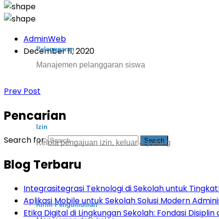
AdminWeb
Pelanggaran
December 11, 2020
Manajemen pelanggaran siswa
Prev Post
Pencarian
Izin
Search for:
Kelola pengajuan izin, keluar & pulang
Blog Terbaru
Integrasitegrasi Teknologi di Sekolah untuk Tingkatk
Aplikasi Mobile untuk Sekolah Solusi Modern Admini
Kirim Pengumuman
Etika Digital di Lingkungan Sekolah: Fondasi Disiplin d