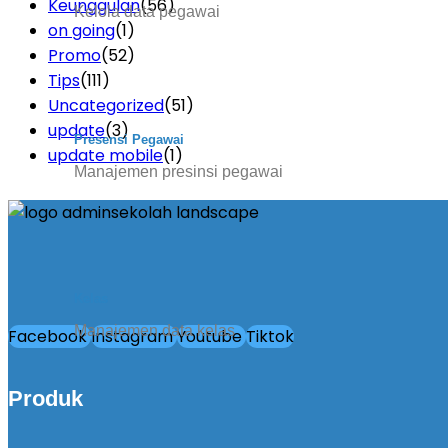
Keunggulan
(56)
Kelola data pegawai
on going
(1)
Promo
(52)
Tips
(111)
Uncategorized
(51)
update
(3)
Presensi Pegawai
update mobile
(1)
Manajemen presinsi pegawai
Kelas
Manajemen data kelas
Facebook
Instagram
Youtube
Tiktok
Produk