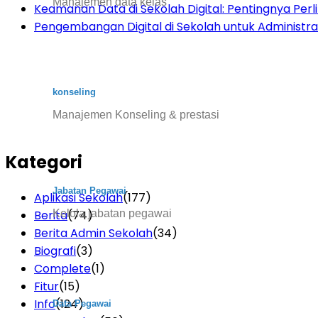
Manajemen data kelas
Keamanan Data di Sekolah Digital: Pentingnya Per
Pengembangan Digital di Sekolah untuk Administras
konseling
Manajemen Konseling & prestasi
Kategori
Jabatan Pegawai
Aplikasi Sekolah
(177)
Kelola jabatan pegawai
Berita
(74)
Berita Admin Sekolah
(34)
Biografi
(3)
Complete
(1)
Fitur
(15)
Info
(124)
Data Pegawai