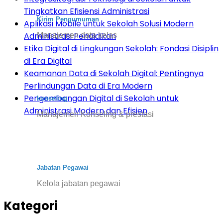
Tingkatkan Efisiensi Administrasi
Kirim Pengumuman
Aplikasi Mobile untuk Sekolah Solusi Modern
Administrasi Pendidikan
Manajemen data kelas
Etika Digital di Lingkungan Sekolah: Fondasi Disiplin
di Era Digital
Keamanan Data di Sekolah Digital: Pentingnya
Perlindungan Data di Era Modern
Pengembangan Digital di Sekolah untuk
konseling
Administrasi Modern dan Efisien
Manajemen Konseling & prestasi
Jabatan Pegawai
Kelola jabatan pegawai
Kategori