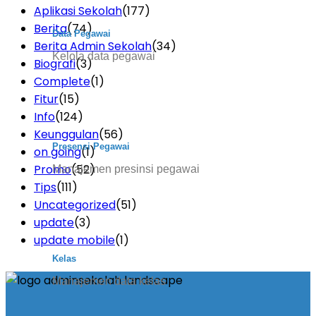
Aplikasi Sekolah
(177)
Berita
(74)
Data Pegawai
Berita Admin Sekolah
(34)
Kelola data pegawai
Biografi
(3)
Complete
(1)
Fitur
(15)
Info
(124)
Keunggulan
(56)
Presensi Pegawai
on going
(1)
Promo
(52)
Manajemen presinsi pegawai
Tips
(111)
Uncategorized
(51)
update
(3)
update mobile
(1)
Kelas
Manajemen data kelas