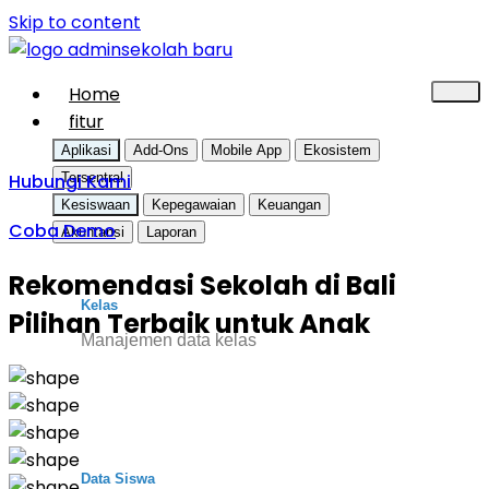
Skip to content
Home
fitur
Aplikasi
Add-Ons
Mobile App
Ekosistem
Hubungi Kami
Tersentral
Kesiswaan
Kepegawaian
Keuangan
Coba Demo
Akuntansi
Laporan
Rekomendasi Sekolah di Bali
Kelas
Pilihan Terbaik untuk Anak
Manajemen data kelas
Data Siswa