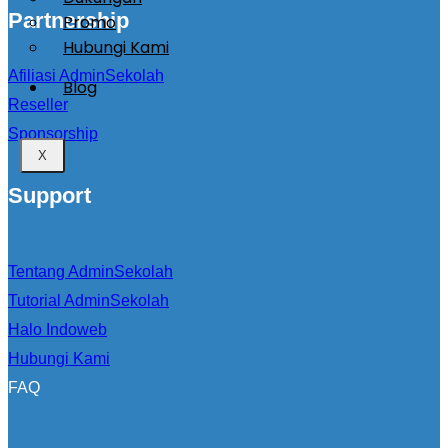
Partnership
Promo
Hubungi Kami
Afiliasi AdminSekolah
Blog
Reseller
Sponsorship
X
Support
Tentang AdminSekolah
Tutorial AdminSekolah
Halo Indoweb
Hubungi Kami
FAQ