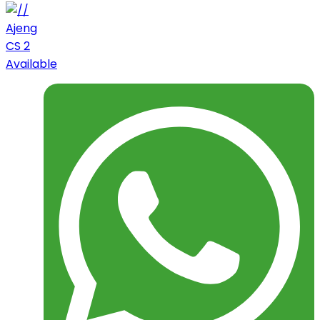
Ajeng
CS 2
Available