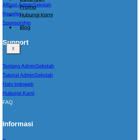
Afiliasi AdminSekolah
Promo
Hubungi Kami
Reseller
Sponsorship
Blog
Support
X
Tentang AdminSekolah
Tutorial AdminSekolah
Halo Indoweb
Hubungi Kami
FAQ
Informasi