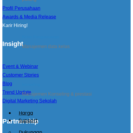
Profil Perusahaan
Awards & Media Release
Karir Hiring!
Kirim Pengumuman
Insight
Manajemen data kelas
Event & Webinar
Customer Stories
Blog
konseling
Trend Update
Manajemen Konseling & prestasi
Digital Marketing Sekolah
Harga
Support
Partnership
Dukungan