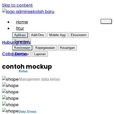
Skip to content
Home
fitur
Aplikasi
Add-Ons
Mobile App
Ekosistem
Hubungi Kami
Tersentral
Kesiswaan
Kepegawaian
Keuangan
Coba Demo
Akuntansi
Laporan
contoh mockup
Kelas
Manajemen data kelas
Data Siswa