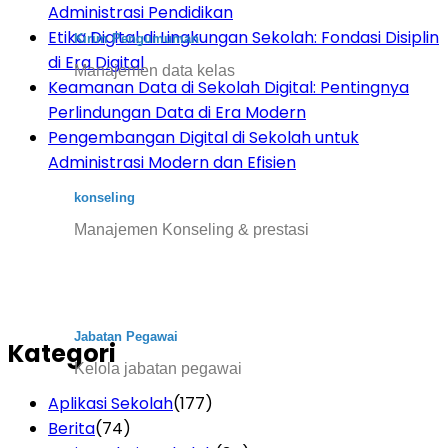
Administrasi Pendidikan
Etika Digital di Lingkungan Sekolah: Fondasi Disiplin
Kirim Pengumuman
di Era Digital
Manajemen data kelas
Keamanan Data di Sekolah Digital: Pentingnya
Perlindungan Data di Era Modern
Pengembangan Digital di Sekolah untuk
Administrasi Modern dan Efisien
konseling
Manajemen Konseling & prestasi
Jabatan Pegawai
Kategori
Kelola jabatan pegawai
Aplikasi Sekolah
(177)
Berita
(74)