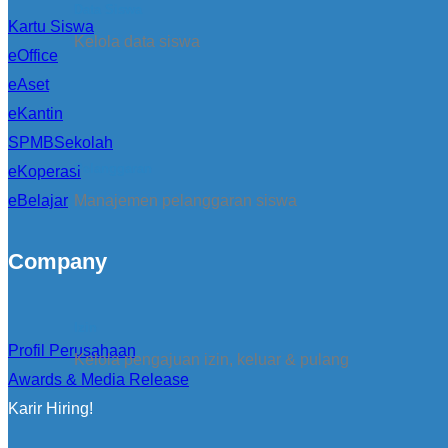
Data Siswa
Kartu Siswa
Kelola data siswa
eOffice
eAset
eKantin
SPMBSekolah
Pelanggaran
eKoperasi
eBelajar
Manajemen pelanggaran siswa
Company
Izin
Profil Perusahaan
Kelola pengajuan izin, keluar & pulang
Awards & Media Release
Karir Hiring!