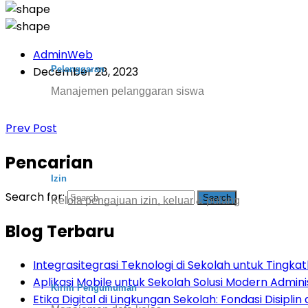
AdminWeb
Pelanggaran
December 28, 2023
Manajemen pelanggaran siswa
Prev Post
Pencarian
Izin
Search for:
Kelola pengajuan izin, keluar & pulang
Blog Terbaru
Integrasitegrasi Teknologi di Sekolah untuk Tingkatk
Aplikasi Mobile untuk Sekolah Solusi Modern Admini
Kirim Pengumuman
Etika Digital di Lingkungan Sekolah: Fondasi Disiplin d