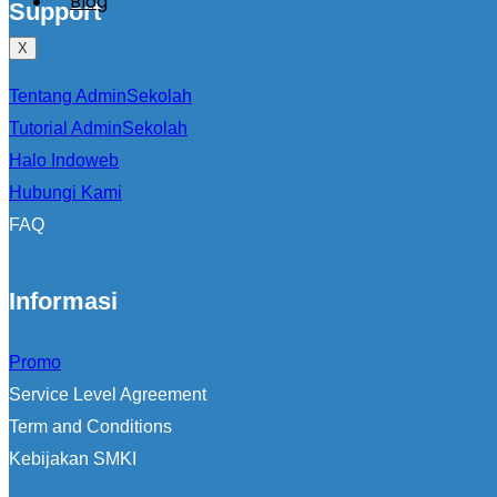
Blog
Support
X
Tentang AdminSekolah
Tutorial AdminSekolah
Halo Indoweb
Hubungi Kami
FAQ
Informasi
Promo
Service Level Agreement
Term and Conditions
Kebijakan SMKI