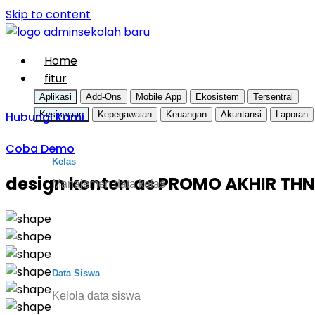
Skip to content
Home
fitur
Aplikasi
Add-Ons
Mobile App
Ekosistem
Tersentral
Hubungi Kami
Kesiswaan
Kepegawaian
Keuangan
Akuntansi
Laporan
Coba Demo
Kelas
design konten as PROMO AKHIR THN
Manajemen data kelas
Data Siswa
Kelola data siswa