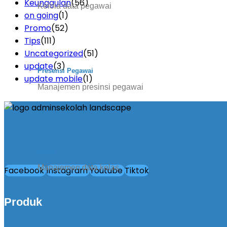
Keunggulan
(56)
Kelola data pegawai
on going
(1)
Promo
(52)
Tips
(111)
Uncategorized
(51)
update
(3)
Presensi Pegawai
update mobile
(1)
Manajemen presinsi pegawai
Kelas
Manajemen data kelas
Facebook
Instagram
Youtube
Tiktok
Produk