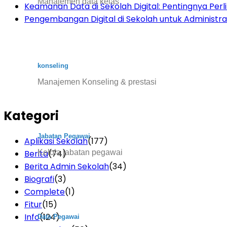
Manajemen data kelas
Keamanan Data di Sekolah Digital: Pentingnya Per
Pengembangan Digital di Sekolah untuk Administras
konseling
Manajemen Konseling & prestasi
Kategori
Jabatan Pegawai
Aplikasi Sekolah
(177)
Kelola jabatan pegawai
Berita
(74)
Berita Admin Sekolah
(34)
Biografi
(3)
Complete
(1)
Fitur
(15)
Info
(124)
Data Pegawai