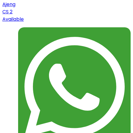
Ajeng
CS 2
Available