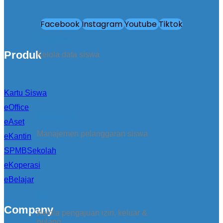
Facebook
Instagram
Youtube
Tiktok
Data Siswa
Produk
Kelola data siswa
Kartu Siswa
eOffice
Pelanggaran
eAset
Manajemen pelanggaran siswa
eKantin
SPMBSekolah
eKoperasi
eBelajar
Izin
Company
Kelola pengajuan izin, keluar &
pulang