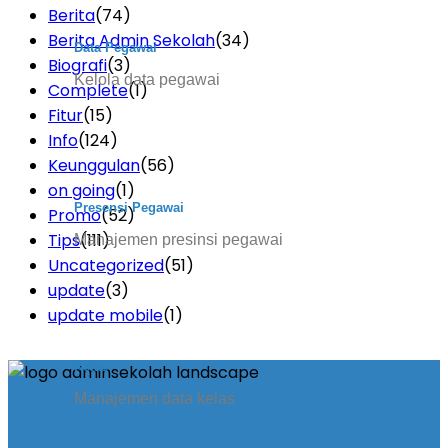
Berita
(74)
Berita Admin Sekolah
(34)
Data Pegawai
Biografi
(3)
Kelola data pegawai
Complete
(1)
Fitur
(15)
Info
(124)
Keunggulan
(56)
on going
(1)
Presensi Pegawai
Promo
(52)
Tips
(111)
Manajemen presinsi pegawai
Uncategorized
(51)
update
(3)
update mobile
(1)
Kelas
Manajemen data kelas