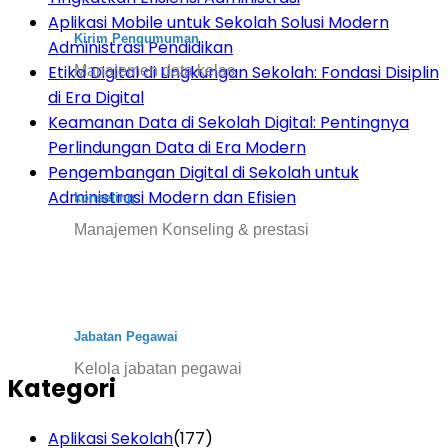
Aplikasi Mobile untuk Sekolah Solusi Modern
Kirim Pengumuman
Administrasi Pendidikan
Etika Digital di Lingkungan Sekolah: Fondasi Disiplin
Manajemen data kelas
di Era Digital
Keamanan Data di Sekolah Digital: Pentingnya
Perlindungan Data di Era Modern
Pengembangan Digital di Sekolah untuk
Administrasi Modern dan Efisien
konseling
Manajemen Konseling & prestasi
Jabatan Pegawai
Kelola jabatan pegawai
Kategori
Aplikasi Sekolah
(177)