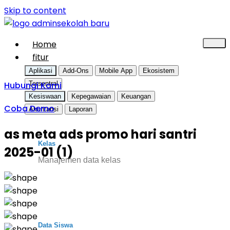
Skip to content
Home
fitur
Aplikasi
Add-Ons
Mobile App
Ekosistem
Hubungi Kami
Tersentral
Kesiswaan
Kepegawaian
Keuangan
Coba Demo
Akuntansi
Laporan
as meta ads promo hari santri
Kelas
2025-01 (1)
Manajemen data kelas
Data Siswa