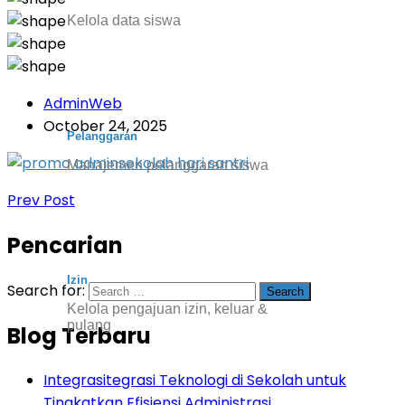
Kelola data siswa
AdminWeb
October 24, 2025
Pelanggaran
Manajemen pelanggaran siswa
Prev Post
Pencarian
Izin
Search for:
Kelola pengajuan izin, keluar &
pulang
Blog Terbaru
Integrasitegrasi Teknologi di Sekolah untuk
Tingkatkan Efisiensi Administrasi