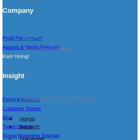
Company
Profil Perusahaan
Kirim Pengumuman
Awards & Media Release
Manajemen data kelas
Karir Hiring!
Insight
konseling
Manajemen Konseling & prestasi
Event & Webinar
Customer Stories
Blog
Harga
Support
Trend Update
Digital Marketing Sekolah
Dukungan