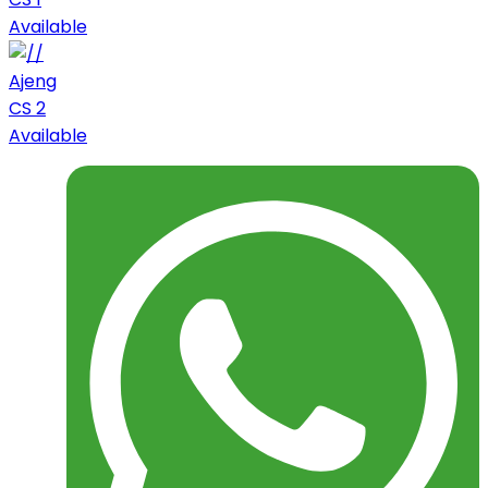
Available
Ajeng
CS 2
Available