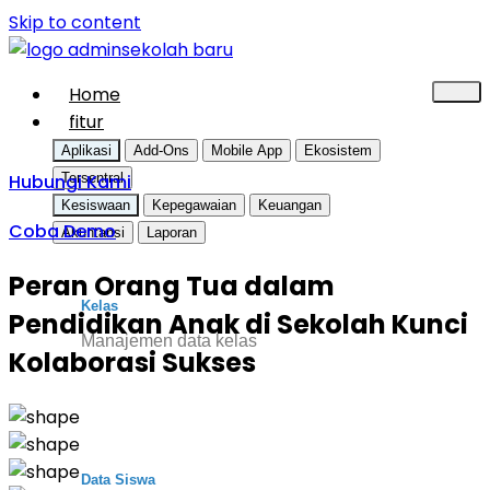
Skip to content
Home
fitur
Aplikasi
Add-Ons
Mobile App
Ekosistem
Hubungi Kami
Tersentral
Kesiswaan
Kepegawaian
Keuangan
Coba Demo
Akuntansi
Laporan
Peran Orang Tua dalam
Kelas
Pendidikan Anak di Sekolah Kunci
Manajemen data kelas
Kolaborasi Sukses
Data Siswa