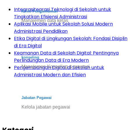
Integrasitegrasi Teknologi di Sekolah untuk
Kirim Pengumuman
Tingkatkan Efisiensi Administrasi
Manajemen data kelas
Aplikasi Mobile untuk Sekolah Solusi Modern
Administrasi Pendidikan
Etika Digital di Lingkungan Sekolah: Fondasi Disiplin
di Era Digital
Keamanan Data di Sekolah Digital: Pentingnya
konseling
Perlindungan Data di Era Modern
Manajemen Konseling & prestasi
Pengembangan Digital di Sekolah untuk
Administrasi Modern dan Efisien
Jabatan Pegawai
Kelola jabatan pegawai