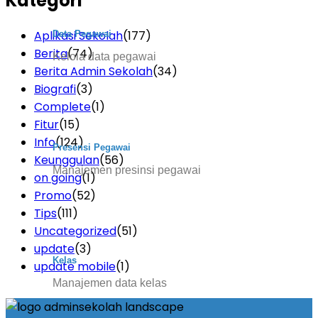
Kategori
Aplikasi Sekolah
(177)
Data Pegawai
Berita
(74)
Kelola data pegawai
Berita Admin Sekolah
(34)
Biografi
(3)
Complete
(1)
Fitur
(15)
Info
(124)
Presensi Pegawai
Keunggulan
(56)
Manajemen presinsi pegawai
on going
(1)
Promo
(52)
Tips
(111)
Uncategorized
(51)
update
(3)
Kelas
update mobile
(1)
Manajemen data kelas