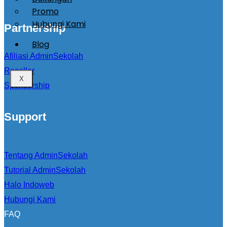
Promo
Hubungi Kami
Partnership
Blog
Afiliasi AdminSekolah
Reseller
X
Sponsorship
Support
Tentang AdminSekolah
Tutorial AdminSekolah
Halo Indoweb
Hubungi Kami
FAQ