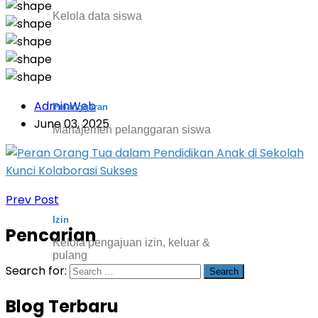
Kelola data siswa
AdminWeb
Pelanggaran
June 03, 2025
Manajemen pelanggaran siswa
Prev Post
Izin
Pencarian
Kelola pengajuan izin, keluar &
pulang
Search for:
Blog Terbaru