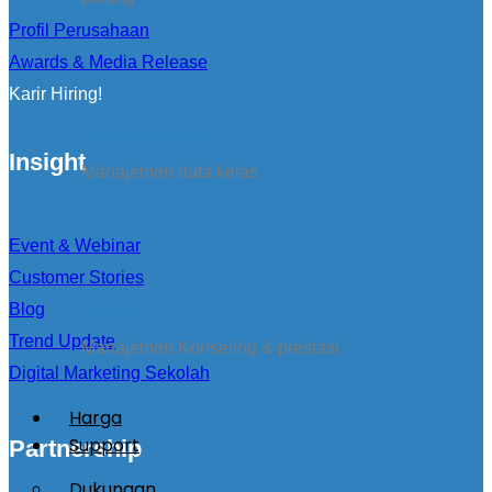
Profil Perusahaan
Awards & Media Release
Karir Hiring!
Kirim Pengumuman
Insight
Manajemen data kelas
Event & Webinar
Customer Stories
Blog
konseling
Trend Update
Manajemen Konseling & prestasi
Digital Marketing Sekolah
Harga
Support
Partnership
Dukungan