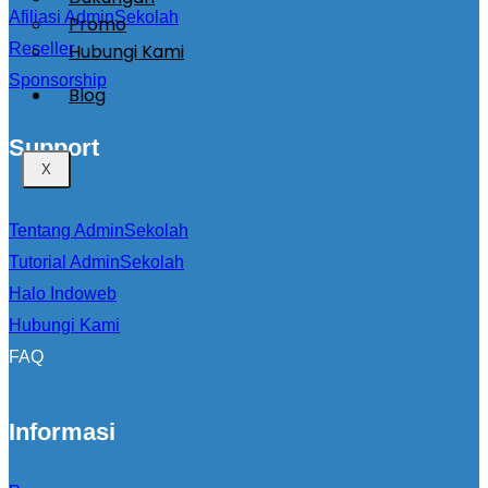
Afiliasi AdminSekolah
Promo
Hubungi Kami
Reseller
Sponsorship
Blog
Support
X
Tentang AdminSekolah
Tutorial AdminSekolah
Halo Indoweb
Hubungi Kami
FAQ
Informasi