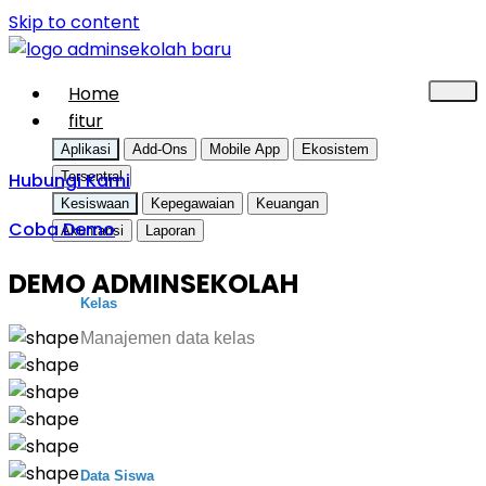
Skip to content
Home
fitur
Aplikasi
Add-Ons
Mobile App
Ekosistem
Hubungi Kami
Tersentral
Kesiswaan
Kepegawaian
Keuangan
Coba Demo
Akuntansi
Laporan
DEMO ADMINSEKOLAH
Kelas
Manajemen data kelas
Data Siswa