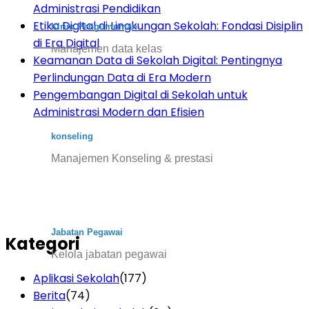
Administrasi Pendidikan
Etika Digital di Lingkungan Sekolah: Fondasi Disiplin
Kirim Pengumuman
di Era Digital
Manajemen data kelas
Keamanan Data di Sekolah Digital: Pentingnya
Perlindungan Data di Era Modern
Pengembangan Digital di Sekolah untuk
Administrasi Modern dan Efisien
konseling
Manajemen Konseling & prestasi
Jabatan Pegawai
Kategori
Kelola jabatan pegawai
Aplikasi Sekolah
(177)
Berita
(74)