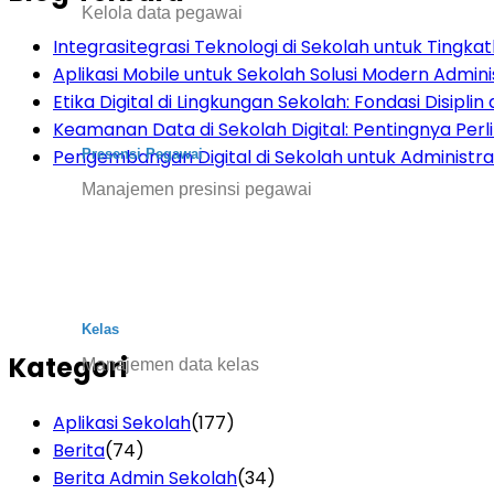
Kelola data pegawai
Integrasitegrasi Teknologi di Sekolah untuk Tingkatk
Aplikasi Mobile untuk Sekolah Solusi Modern Admini
Etika Digital di Lingkungan Sekolah: Fondasi Disiplin d
Keamanan Data di Sekolah Digital: Pentingnya Per
Pengembangan Digital di Sekolah untuk Administras
Presensi Pegawai
Manajemen presinsi pegawai
Kelas
Kategori
Manajemen data kelas
Aplikasi Sekolah
(177)
Berita
(74)
Berita Admin Sekolah
(34)