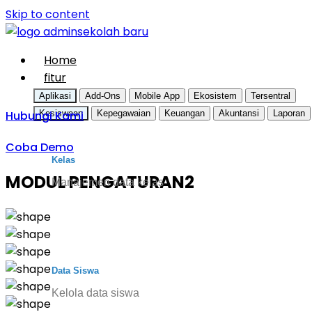
Skip to content
Home
fitur
Aplikasi
Add-Ons
Mobile App
Ekosistem
Tersentral
Hubungi Kami
Kesiswaan
Kepegawaian
Keuangan
Akuntansi
Laporan
Coba Demo
Kelas
MODUL PENGATURAN2
Manajemen data kelas
Data Siswa
Kelola data siswa