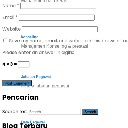
Manajemen data kelas
Name
*
Email
*
Website
konseling
Save my name, email, and website in this browser fo
Manajemen Konseling & prestasi
Please enter an answer in digits:
4 × 3 =
Jabatan Pegawai
Kelola jabatan pegawai
Pencarian
Search for:
Data Pegawai
Blog Terbaru