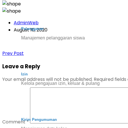
AdminWeb
Pelanggaran
August 10, 2020
Manajemen pelanggaran siswa
Prev Post
Leave a Reply
Izin
Your email address will not be published.
Required field
Kelola pengajuan izin, keluar & pulang
Kirim Pengumuman
Comment
*