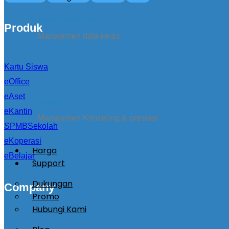
Kirim Pengumuman
Produk
Manajemen data kelas
Kartu Siswa
eOffice
eAset
konseling
eKantin
Manajemen Konseling & prestasi
SPMBSekolah
eKoperasi
Harga
eBelajar
Support
Dukungan
Company
Promo
Hubungi Kami