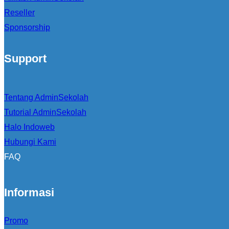
Reseller
Sponsorship
Support
Tentang AdminSekolah
Tutorial AdminSekolah
Halo Indoweb
Hubungi Kami
FAQ
Informasi
Promo