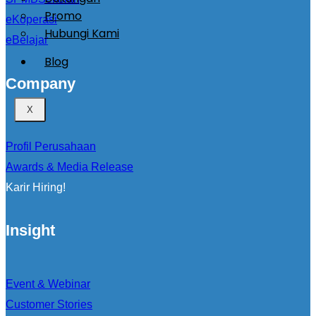
Promo
eKoperasi
Hubungi Kami
eBelajar
Blog
Company
X
Profil Perusahaan
Awards & Media Release
Karir Hiring!
Insight
Event & Webinar
Customer Stories