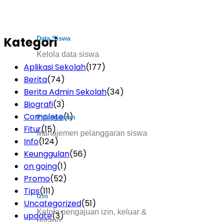
Kategori
Data Siswa
Kelola data siswa
Aplikasi Sekolah
(177)
Berita
(74)
Berita Admin Sekolah
(34)
Biografi
(3)
Complete
(1)
Pelanggaran
Fitur
(15)
Manajemen pelanggaran siswa
Info
(124)
Keunggulan
(56)
on going
(1)
Promo
(52)
Tips
(111)
Izin
Uncategorized
(51)
Kelola pengajuan izin, keluar &
update
(3)
pulang