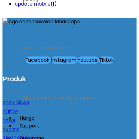
update mobile
(1)
Kirim Pengumuman
Manajemen data kelas
Facebook
Instagram
Youtube
Tiktok
Produk
konseling
Manajemen Konseling & prestasi
Kartu Siswa
eOffice
Harga
eAset
Support
eKantin
Dukungan
SPMBSekolah