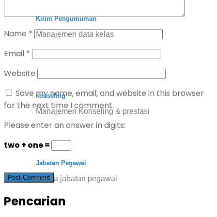
Kirim Pengumuman
Name
*
Manajemen data kelas
Email
*
Website
Save my name, email, and website in this browser
konseling
for the next time I comment.
Manajemen Konseling & prestasi
Please enter an answer in digits:
two + one =
Jabatan Pegawai
Kelola jabatan pegawai
Pencarian