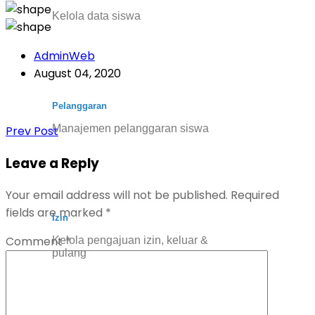
Kelola data siswa
AdminWeb
August 04, 2020
Pelanggaran
Manajemen pelanggaran siswa
Prev Post
Leave a Reply
Your email address will not be published.
Required
fields are marked
*
Izin
Comment
*
Kelola pengajuan izin, keluar &
pulang