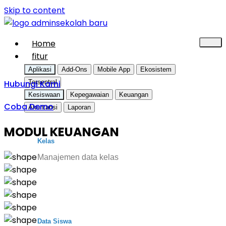
Skip to content
Home
fitur
Aplikasi
Add-Ons
Mobile App
Ekosistem
Hubungi Kami
Tersentral
Kesiswaan
Kepegawaian
Keuangan
Coba Demo
Akuntansi
Laporan
MODUL KEUANGAN
Kelas
Manajemen data kelas
Data Siswa