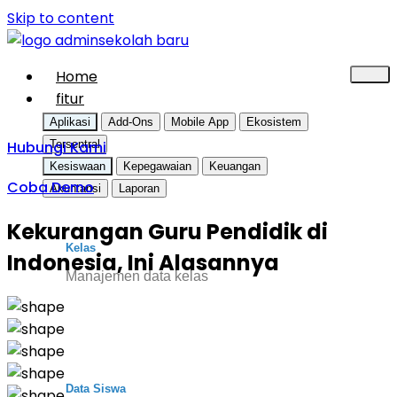
Skip to content
Home
fitur
Aplikasi
Add-Ons
Mobile App
Ekosistem
Hubungi Kami
Tersentral
Kesiswaan
Kepegawaian
Keuangan
Coba Demo
Akuntansi
Laporan
Kekurangan Guru Pendidik di
Kelas
Indonesia, Ini Alasannya
Manajemen data kelas
Data Siswa