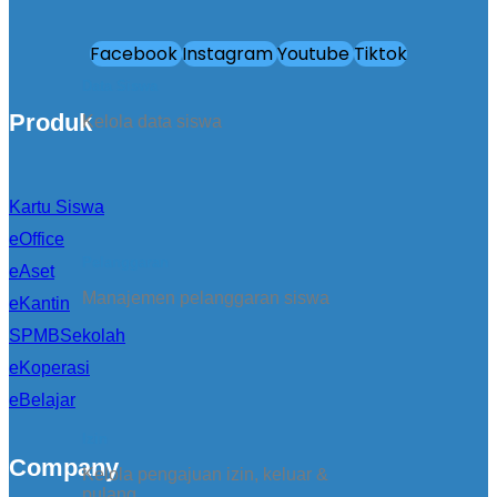
Facebook
Instagram
Youtube
Tiktok
Data Siswa
Produk
Kelola data siswa
Kartu Siswa
eOffice
Pelanggaran
eAset
Manajemen pelanggaran siswa
eKantin
SPMBSekolah
eKoperasi
eBelajar
Izin
Company
Kelola pengajuan izin, keluar &
pulang