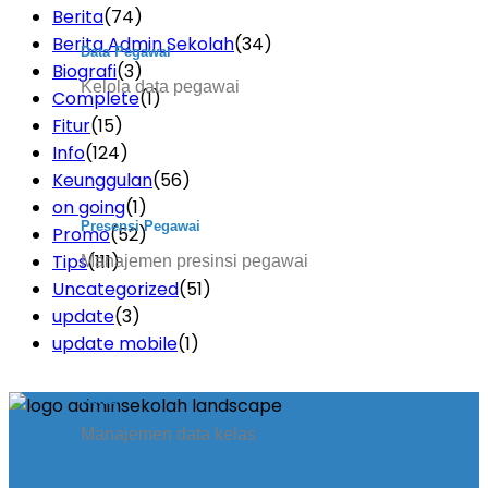
Berita
(74)
Berita Admin Sekolah
(34)
Data Pegawai
Biografi
(3)
Kelola data pegawai
Complete
(1)
Fitur
(15)
Info
(124)
Keunggulan
(56)
on going
(1)
Presensi Pegawai
Promo
(52)
Tips
(111)
Manajemen presinsi pegawai
Uncategorized
(51)
update
(3)
update mobile
(1)
Kelas
Manajemen data kelas