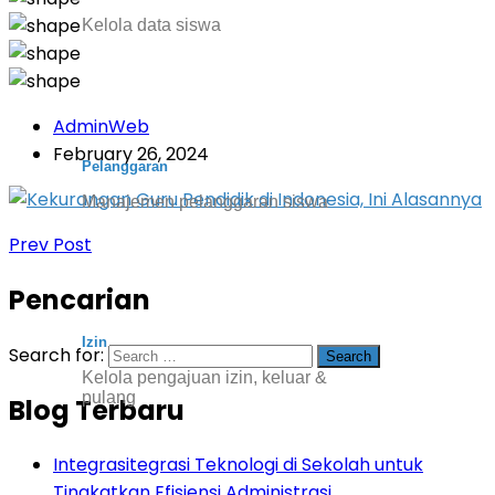
Kelola data siswa
AdminWeb
February 26, 2024
Pelanggaran
Manajemen pelanggaran siswa
Prev Post
Pencarian
Izin
Search for:
Kelola pengajuan izin, keluar &
pulang
Blog Terbaru
Integrasitegrasi Teknologi di Sekolah untuk
Tingkatkan Efisiensi Administrasi