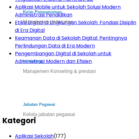
Aplikasi Mobile untuk Sekolah Solusi Modern
Kirim Pengumuman
Administrasi Pendidikan
Etika Digital di Lingkungan Sekolah: Fondasi Disiplin
Manajemen data kelas
di Era Digital
Keamanan Data di Sekolah Digital: Pentingnya
Perlindungan Data di Era Modern
Pengembangan Digital di Sekolah untuk
Administrasi Modern dan Efisien
konseling
Manajemen Konseling & prestasi
Jabatan Pegawai
Kelola jabatan pegawai
Kategori
Aplikasi Sekolah
(177)