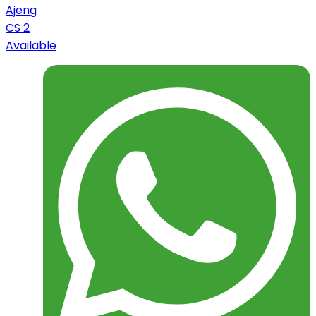
Ajeng
CS 2
Available