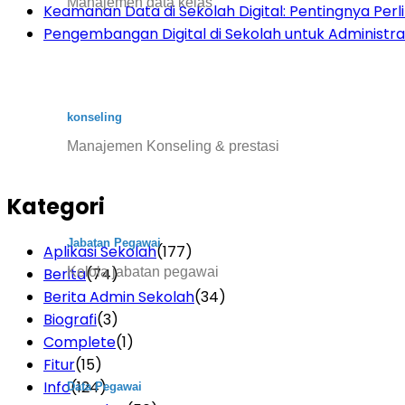
Manajemen data kelas
Keamanan Data di Sekolah Digital: Pentingnya Per
Pengembangan Digital di Sekolah untuk Administras
konseling
Manajemen Konseling & prestasi
Kategori
Jabatan Pegawai
Aplikasi Sekolah
(177)
Kelola jabatan pegawai
Berita
(74)
Berita Admin Sekolah
(34)
Biografi
(3)
Complete
(1)
Fitur
(15)
Info
(124)
Data Pegawai