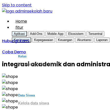
Skip to content
Home
fitur
Aplikasi
Add-Ons
Mobile App
Ekosistem
Tersentral
Hubungi Kami
Kesiswaan
Kepegawaian
Keuangan
Akuntansi
Laporan
Coba Demo
Kelas
integrasi akademik dan administras
Manajemen data kelas
Data Siswa
Kelola data siswa