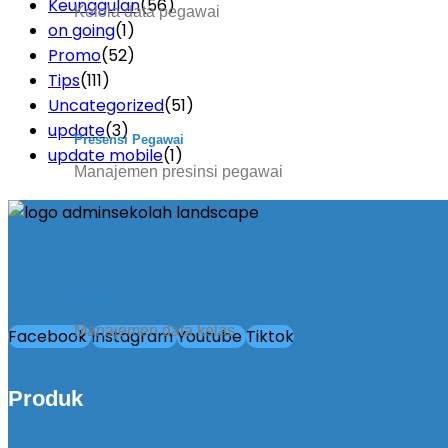
Keunggulan
(56)
Kelola data pegawai
on going
(1)
Promo
(52)
Tips
(111)
Uncategorized
(51)
update
(3)
Presensi Pegawai
update mobile
(1)
Manajemen presinsi pegawai
Kelas
Manajemen data kelas
Facebook
Instagram
Youtube
Tiktok
Produk