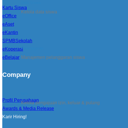
Data Siswa
Kartu Siswa
Kelola data siswa
eOffice
eAset
eKantin
SPMBSekolah
Pelanggaran
eKoperasi
eBelajar
Manajemen pelanggaran siswa
Company
Izin
Profil Perusahaan
Kelola pengajuan izin, keluar & pulang
Awards & Media Release
Karir Hiring!