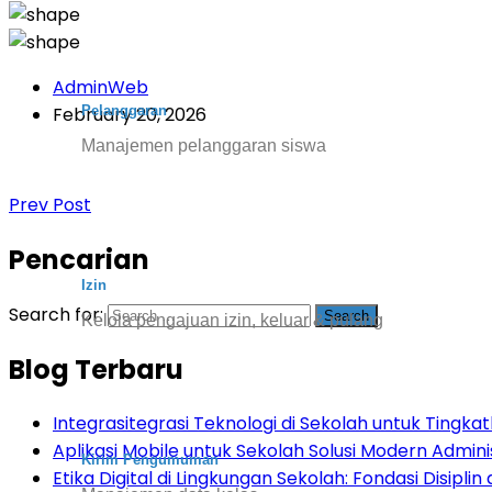
AdminWeb
Pelanggaran
February 20, 2026
Manajemen pelanggaran siswa
Prev Post
Pencarian
Izin
Search for:
Kelola pengajuan izin, keluar & pulang
Blog Terbaru
Integrasitegrasi Teknologi di Sekolah untuk Tingkatk
Aplikasi Mobile untuk Sekolah Solusi Modern Admini
Kirim Pengumuman
Etika Digital di Lingkungan Sekolah: Fondasi Disiplin d