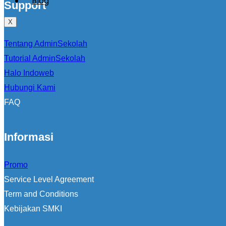
Blog
Support
X
Tentang AdminSekolah
Tutorial AdminSekolah
Halo Indoweb
Hubungi Kami
FAQ
Informasi
Promo
Service Level Agreement
Term and Conditions
Kebijakan SMKI