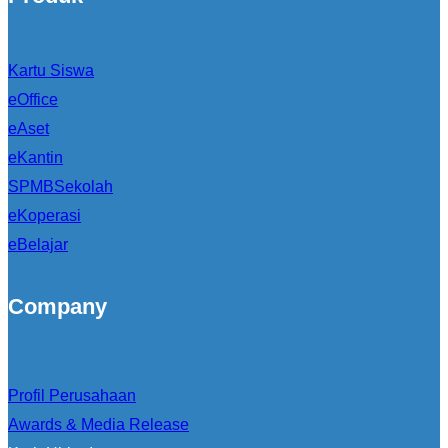
Kartu Siswa
eOffice
eAset
eKantin
SPMBSekolah
eKoperasi
eBelajar
Company
Profil Perusahaan
Awards & Media Release