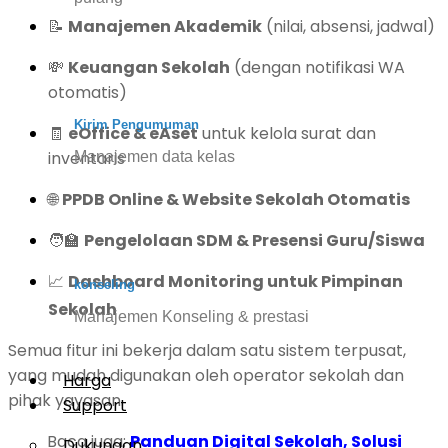
📝
Manajemen Akademik
(nilai, absensi, jadwal)
💸
Keuangan Sekolah
(dengan notifikasi WA
otomatis)
Kirim Pengumuman
🧾
eOffice & eAset
untuk kelola surat dan
inventaris
Manajemen data kelas
🌐
PPDB Online & Website Sekolah Otomatis
🧑‍🏫
Pengelolaan SDM & Presensi Guru/Siswa
📈
Dashboard Monitoring untuk Pimpinan
konseling
Sekolah
Manajemen Konseling & prestasi
Semua fitur ini bekerja dalam satu sistem terpusat,
yang mudah digunakan oleh operator sekolah dan
Harga
pihak yayasan.
Support
Baca juga:
Panduan Digital Sekolah, Solusi
Dukungan