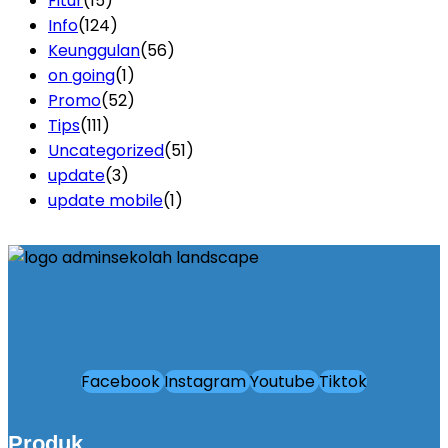
Fitur
(15)
Info
(124)
Keunggulan
(56)
on going
(1)
Promo
(52)
Tips
(111)
Uncategorized
(51)
update
(3)
update mobile
(1)
Facebook
Instagram
Youtube
Tiktok
Produk