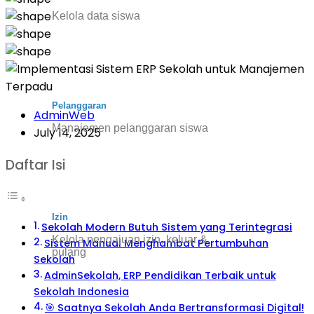
Kelola data siswa
Pelanggaran
AdminWeb
Manajemen pelanggaran siswa
July 14, 2025
Daftar Isi
Izin
Sekolah Modern Butuh Sistem yang Terintegrasi
Kelola pengajuan izin, keluar &
Sistem Manual Menghambat Pertumbuhan
pulang
Sekolah
AdminSekolah, ERP Pendidikan Terbaik untuk
Sekolah Indonesia
🎯 Saatnya Sekolah Anda Bertransformasi Digital!