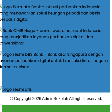
© Copyright 2026 AdminSekolah All rights reserved.