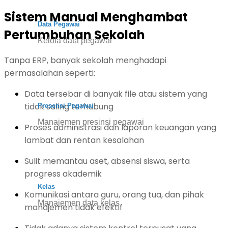
Sistem Manual Menghambat
Data Pegawai
Pertumbuhan Sekolah
Kelola data pegawai
Tanpa ERP, banyak sekolah menghadapi
permasalahan seperti:
Data tersebar di banyak file atau sistem yang
tidak saling terhubung
Presensi Pegawai
Manajemen presinsi pegawai
Proses administrasi dan laporan keuangan yang
lambat dan rentan kesalahan
Sulit memantau aset, absensi siswa, serta
progress akademik
Kelas
Komunikasi antara guru, orang tua, dan pihak
Manajemen data kelas
manajemen tidak efektif