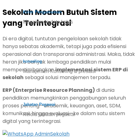
Sekolah Modern Butuh Sistem
Kirim Pengumuman
yang Terintegrasi
Manajemen data kelas
Di era digital, tuntutan pengelolaan sekolah tidak
hanya sebatas akademik, tetapi juga pada efisiensi
operasional dan transparansi administrasi. Maka, tidak
heran jika banyak lembaga pendidikan mulai
konseling
mempertimbangkan
implementasi sistem ERP di
Manajemen Konseling & prestasi
sekolah
sebagai solusi manajemen terpadu.
ERP (Enterprise Resource Planning)
di dunia
pendidikan memungkinkan penggabungan seluruh
proses penting—akademik, keuangan, aset, SDM,
Jabatan Pegawai
komunikasi, hingga evaluasi—ke dalam satu sistem
Kelola jabatan pegawai
digital yang terintegrasi.