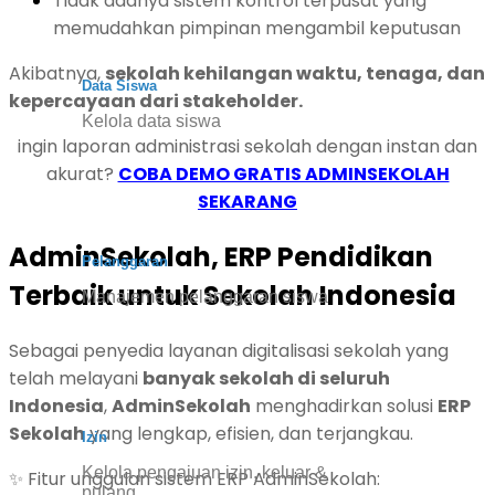
Tidak adanya sistem kontrol terpusat yang
memudahkan pimpinan mengambil keputusan
Akibatnya,
sekolah kehilangan waktu, tenaga, dan
Data Siswa
kepercayaan dari stakeholder.
Kelola data siswa
ingin laporan administrasi sekolah dengan instan dan
akurat?
COBA DEMO GRATIS ADMINSEKOLAH
SEKARANG
AdminSekolah, ERP Pendidikan
Pelanggaran
Terbaik untuk Sekolah Indonesia
Manajemen pelanggaran siswa
Sebagai penyedia layanan digitalisasi sekolah yang
telah melayani
banyak sekolah di seluruh
Indonesia
,
AdminSekolah
menghadirkan solusi
ERP
Sekolah
yang lengkap, efisien, dan terjangkau.
Izin
Kelola pengajuan izin, keluar &
✨ Fitur unggulan sistem ERP AdminSekolah:
pulang