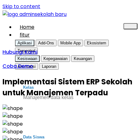
Skip to content
Home
fitur
Aplikasi
Add-Ons
Mobile App
Ekosistem
Hubungi Kami
Tersentral
Kesiswaan
Kepegawaian
Keuangan
Coba Demo
Akuntansi
Laporan
Implementasi Sistem ERP Sekolah
Kelas
untuk Manajemen Terpadu
Manajemen data kelas
Data Siswa