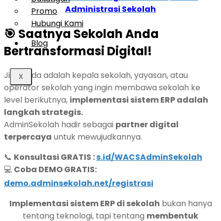
Administrasi Sekolah
Promo
Hubungi Kami
🎯
Saatnya Sekolah Anda
Blog
Bertransformasi Digital!
Jika Anda adalah kepala sekolah, yayasan, atau
X
operator sekolah yang ingin membawa sekolah ke
level berikutnya,
implementasi sistem ERP adalah
langkah strategis.
AdminSekolah hadir sebagai
partner digital
terpercaya
untuk mewujudkannya.
📞
Konsultasi GRATIS :
s.id/WACSAdminSekolah
💻
Coba DEMO GRATIS:
demo.adminsekolah.net/registrasi
Implementasi sistem ERP di sekolah
bukan hanya
tentang teknologi, tapi tentang
membentuk