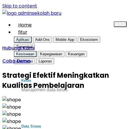
Skip to content
Home
fitur
Aplikasi
Add-Ons
Mobile App
Ekosistem
Hubungi Kami
Tersentral
Kesiswaan
Kepegawaian
Keuangan
Coba Demo
Akuntansi
Laporan
Strategi Efektif Meningkatkan
Kelas
Kualitas Pembelajaran
Manajemen data kelas
Data Siswa