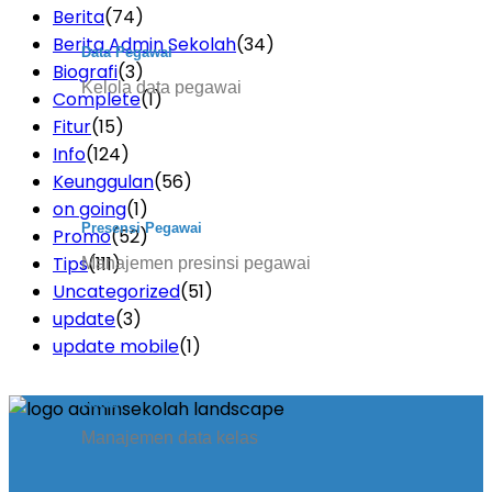
Berita
(74)
Berita Admin Sekolah
(34)
Data Pegawai
Biografi
(3)
Kelola data pegawai
Complete
(1)
Fitur
(15)
Info
(124)
Keunggulan
(56)
on going
(1)
Presensi Pegawai
Promo
(52)
Tips
(111)
Manajemen presinsi pegawai
Uncategorized
(51)
update
(3)
update mobile
(1)
Kelas
Manajemen data kelas