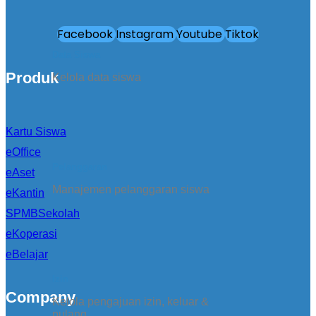
Facebook
Instagram
Youtube
Tiktok
Data Siswa
Produk
Kelola data siswa
Kartu Siswa
eOffice
Pelanggaran
eAset
Manajemen pelanggaran siswa
eKantin
SPMBSekolah
eKoperasi
eBelajar
Izin
Company
Kelola pengajuan izin, keluar &
pulang