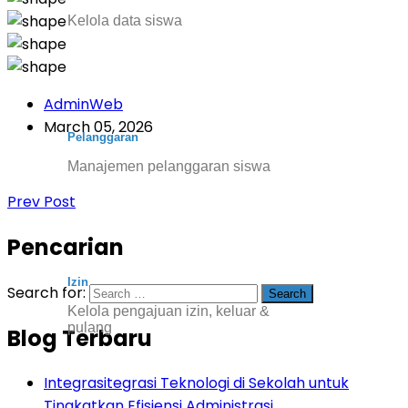
Kelola data siswa
AdminWeb
March 05, 2026
Pelanggaran
Manajemen pelanggaran siswa
Prev Post
Pencarian
Izin
Search for:
Kelola pengajuan izin, keluar &
pulang
Blog Terbaru
Integrasitegrasi Teknologi di Sekolah untuk
Tingkatkan Efisiensi Administrasi