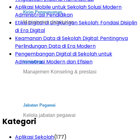
Aplikasi Mobile untuk Sekolah Solusi Modern
Kirim Pengumuman
Administrasi Pendidikan
Etika Digital di Lingkungan Sekolah: Fondasi Disiplin
Manajemen data kelas
di Era Digital
Keamanan Data di Sekolah Digital: Pentingnya
Perlindungan Data di Era Modern
Pengembangan Digital di Sekolah untuk
Administrasi Modern dan Efisien
konseling
Manajemen Konseling & prestasi
Jabatan Pegawai
Kelola jabatan pegawai
Kategori
Aplikasi Sekolah
(177)