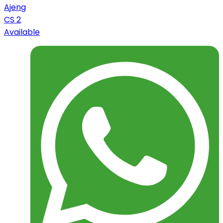
Ajeng
CS 2
Available