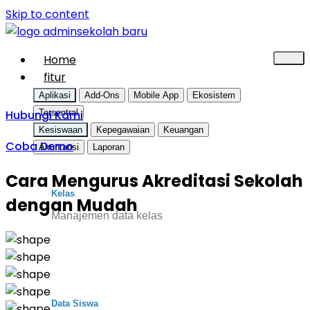
Skip to content
Home
fitur
Aplikasi
Add-Ons
Mobile App
Ekosistem
Hubungi Kami
Tersentral
Kesiswaan
Kepegawaian
Keuangan
Coba Demo
Akuntansi
Laporan
Cara Mengurus Akreditasi Sekolah
Kelas
dengan Mudah
Manajemen data kelas
Data Siswa