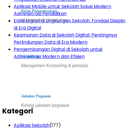
Aplikasi Mobile untuk Sekolah Solusi Modern
Kirim Pengumuman
Administrasi Pendidikan
Etika Digital di Lingkungan Sekolah: Fondasi Disiplin
Manajemen data kelas
di Era Digital
Keamanan Data di Sekolah Digital: Pentingnya
Perlindungan Data di Era Modern
Pengembangan Digital di Sekolah untuk
Administrasi Modern dan Efisien
konseling
Manajemen Konseling & prestasi
Jabatan Pegawai
Kelola jabatan pegawai
Kategori
Aplikasi Sekolah
(177)