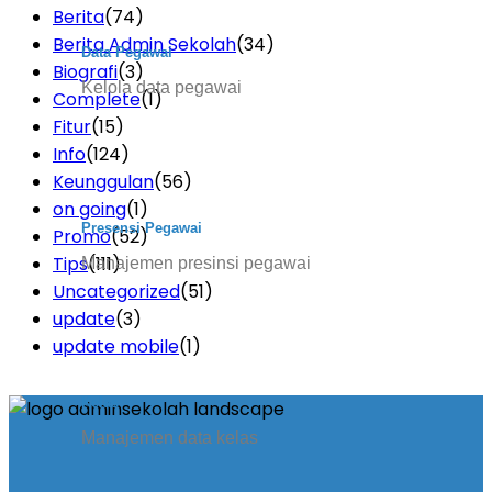
Berita
(74)
Berita Admin Sekolah
(34)
Data Pegawai
Biografi
(3)
Kelola data pegawai
Complete
(1)
Fitur
(15)
Info
(124)
Keunggulan
(56)
on going
(1)
Presensi Pegawai
Promo
(52)
Tips
(111)
Manajemen presinsi pegawai
Uncategorized
(51)
update
(3)
update mobile
(1)
Kelas
Manajemen data kelas