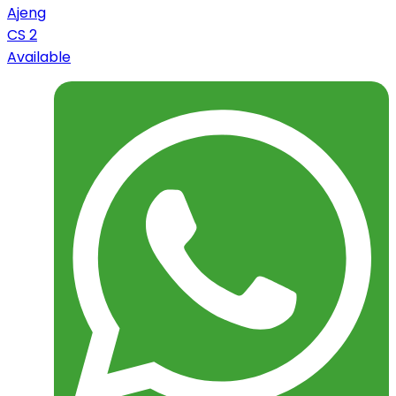
Ajeng
CS 2
Available