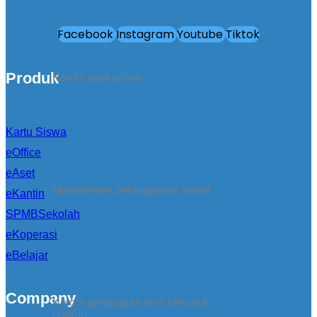
Facebook
Instagram
Youtube
Tiktok
Data Siswa
Produk
Kelola data siswa
Kartu Siswa
eOffice
Pelanggaran
eAset
Manajemen pelanggaran siswa
eKantin
SPMBSekolah
eKoperasi
eBelajar
Izin
Company
Kelola pengajuan izin, keluar &
pulang