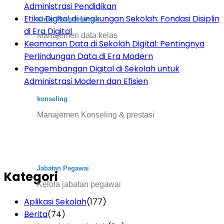
Administrasi Pendidikan
Etika Digital di Lingkungan Sekolah: Fondasi Disiplin
Kirim Pengumuman
di Era Digital
Manajemen data kelas
Keamanan Data di Sekolah Digital: Pentingnya
Perlindungan Data di Era Modern
Pengembangan Digital di Sekolah untuk
Administrasi Modern dan Efisien
konseling
Manajemen Konseling & prestasi
Jabatan Pegawai
Kategori
Kelola jabatan pegawai
Aplikasi Sekolah
(177)
Berita
(74)