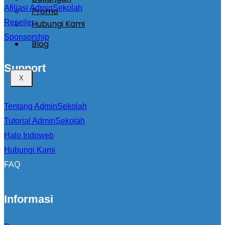
Afiliasi AdminSekolah
Promo
Hubungi Kami
Reseller
Sponsorship
Blog
Support
X
Tentang AdminSekolah
Tutorial AdminSekolah
Halo Indoweb
Hubungi Kami
FAQ
Informasi