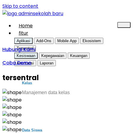
Skip to content
Home
fitur
Aplikasi
Add-Ons
Mobile App
Ekosistem
Hubungi Kami
Tersentral
Kesiswaan
Kepegawaian
Keuangan
Coba Demo
Akuntansi
Laporan
tersentral
Kelas
Manajemen data kelas
Data Siswa