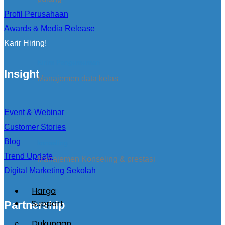
Profil Perusahaan
Awards & Media Release
Karir Hiring!
Kirim Pengumuman
Insight
Manajemen data kelas
Event & Webinar
Customer Stories
Blog
konseling
Trend Update
Manajemen Konseling & prestasi
Digital Marketing Sekolah
Harga
Support
Partnership
Dukungan