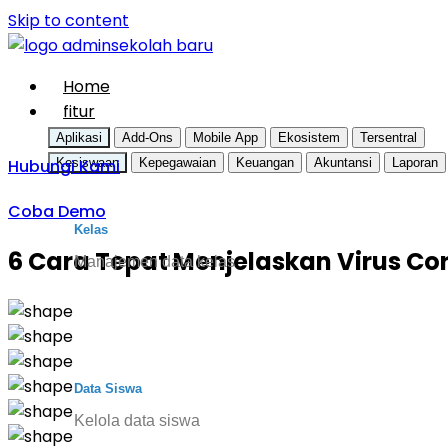
Skip to content
Home
fitur
Aplikasi
Add-Ons
Mobile App
Ekosistem
Tersentral
Hubungi Kami
Kesiswaan
Kepegawaian
Keuangan
Akuntansi
Laporan
Coba Demo
Kelas
6 Cara Tepat Menjelaskan Virus C
Manajemen data kelas
Data Siswa
Kelola data siswa