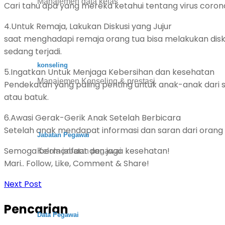
Manajemen data kelas
Cari tahu apa yang mereka ketahui tentang virus coron
4.Untuk Remaja, Lakukan Diskusi yang Jujur
saat menghadapi remaja orang tua bisa melakukan diskus
sedang terjadi.
konseling
5.Ingatkan Untuk Menjaga Kebersihan dan kesehatan
Manajemen Konseling & prestasi
Pendekatan yang paling penting untuk anak-anak dari 
atau batuk.
6.Awasi Gerak-Gerik Anak Setelah Berbicara
Setelah anak mendapat informasi dan saran dari oran
Jabatan Pegawai
Semoga bermanfaat dan jaga kesehatan!
Kelola jabatan pegawai
Mari.. Follow, Like, Comment & Share!
Next Post
Pencarian
Data Pegawai