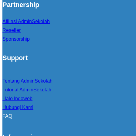
Partnership
Afiliasi AdminSekolah
Reseller
Sponsorship
Support
Tentang AdminSekolah
Tutorial AdminSekolah
Halo Indoweb
Hubungi Kami
FAQ