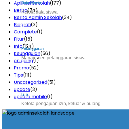
Aplikasi Sekolah
(177)
Data Siswa
Berita
(74)
Kelola data siswa
Berita Admin Sekolah
(34)
Biografi
(3)
Complete
(1)
Fitur
(15)
Info
(124)
Pelanggaran
Keunggulan
(56)
Manajemen pelanggaran siswa
on going
(1)
Promo
(52)
Tips
(111)
Uncategorized
(51)
update
(3)
Izin
update mobile
(1)
Kelola pengajuan izin, keluar & pulang