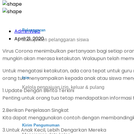
Pelanggaran
AdminWeb
April 21, 2020
Manajemen pelanggaran siswa
Virus Corona menimbulkan pertanyaan bagi setiap orang
mungkin akan merasa ketakutan. Walaupun telah memak
Untuk mengatasi ketakutan, ada cara tepat untuk gur
orang tua menyampaikan kepada anak atau siswa menge
Izin
Kelola pengajuan izin, keluar & pulang
1.Update Dengan Berita Terkini
Penting untuk orang tua tetap mendapatkan informasi t
2.Berikan Penjelasan Singkat
Kita dapat menggunakan contoh dengan membandingkann
Kirim Pengumuman
3.Untuk Anak Kecil, Lebih Dengarkan Mereka