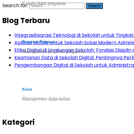
Kelola data pegawai
Search for:
Blog Terbaru
Integrasitegrasi Teknologi di Sekolah untuk Tingkatk
Aplikasi Mobile untuk Sekolah Solusi Modern Admini
Presensi Pegawai
Etika Digital di Lingkungan Sekolah: Fondasi Disiplin d
Manajemen presinsi pegawai
Keamanan Data di Sekolah Digital: Pentingnya Per
Pengembangan Digital di Sekolah untuk Administras
Kelas
Manajemen data kelas
Kategori