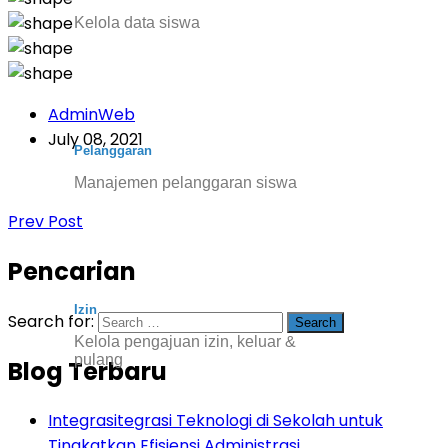
Kelola data siswa
AdminWeb
July 08, 2021
Pelanggaran
Manajemen pelanggaran siswa
Prev Post
Pencarian
Izin
Search for:
Kelola pengajuan izin, keluar &
pulang
Blog Terbaru
Integrasitegrasi Teknologi di Sekolah untuk
Tingkatkan Efisiensi Administrasi