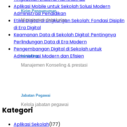
Aplikasi Mobile untuk Sekolah Solusi Modern
Kirim Pengumuman
Administrasi Pendidikan
Etika Digital di Lingkungan Sekolah: Fondasi Disiplin
Manajemen data kelas
di Era Digital
Keamanan Data di Sekolah Digital: Pentingnya
Perlindungan Data di Era Modern
Pengembangan Digital di Sekolah untuk
Administrasi Modern dan Efisien
konseling
Manajemen Konseling & prestasi
Jabatan Pegawai
Kelola jabatan pegawai
Kategori
Aplikasi Sekolah
(177)