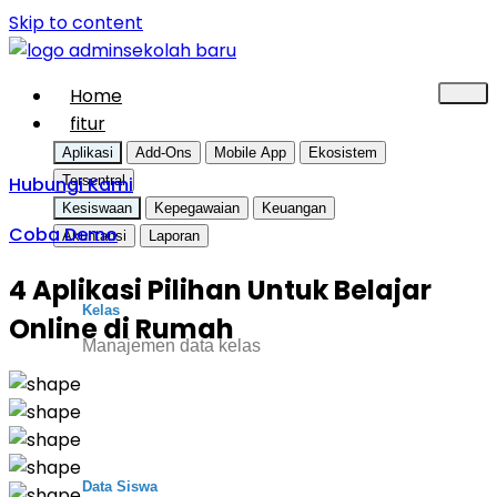
Skip to content
Home
fitur
Aplikasi
Add-Ons
Mobile App
Ekosistem
Hubungi Kami
Tersentral
Kesiswaan
Kepegawaian
Keuangan
Coba Demo
Akuntansi
Laporan
4 Aplikasi Pilihan Untuk Belajar
Kelas
Online di Rumah
Manajemen data kelas
Data Siswa