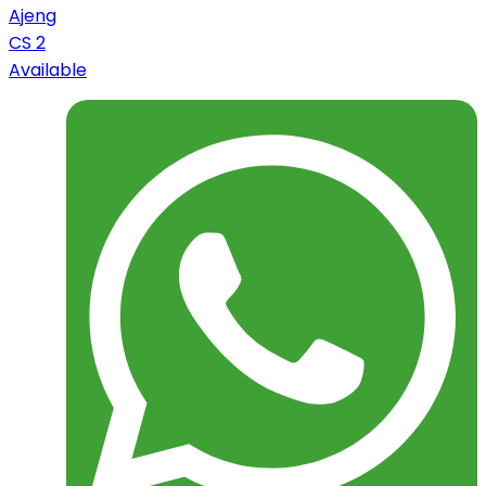
Ajeng
CS 2
Available