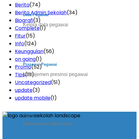
Berita
(74)
Berita Admin Sekolah
(34)
Data Pegawai
Biografi
(3)
Kelola data pegawai
Complete
(1)
Fitur
(15)
Info
(124)
Keunggulan
(56)
on going
(1)
Presensi Pegawai
Promo
(52)
Tips
(111)
Manajemen presinsi pegawai
Uncategorized
(51)
update
(3)
update mobile
(1)
Kelas
Manajemen data kelas