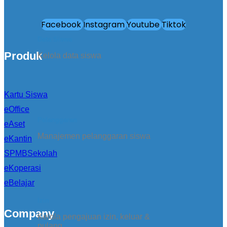
Facebook
Instagram
Youtube
Tiktok
Data Siswa
Produk
Kelola data siswa
Kartu Siswa
eOffice
Pelanggaran
eAset
Manajemen pelanggaran siswa
eKantin
SPMBSekolah
eKoperasi
eBelajar
Izin
Company
Kelola pengajuan izin, keluar &
pulang