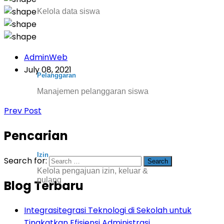
Kelola data siswa
AdminWeb
July 08, 2021
Pelanggaran
Manajemen pelanggaran siswa
Prev Post
Pencarian
Izin
Search for:
Kelola pengajuan izin, keluar &
pulang
Blog Terbaru
Integrasitegrasi Teknologi di Sekolah untuk
Tingkatkan Efisiensi Administrasi