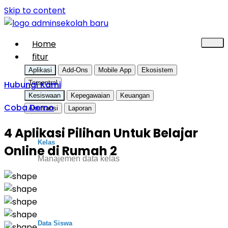
Skip to content
Home
fitur
Aplikasi
Add-Ons
Mobile App
Ekosistem
Hubungi Kami
Tersentral
Kesiswaan
Kepegawaian
Keuangan
Coba Demo
Akuntansi
Laporan
4 Aplikasi Pilihan Untuk Belajar
Kelas
Online di Rumah 2
Manajemen data kelas
Data Siswa