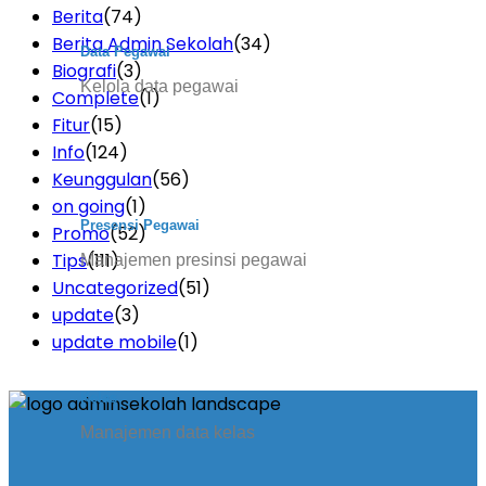
Berita
(74)
Berita Admin Sekolah
(34)
Data Pegawai
Biografi
(3)
Kelola data pegawai
Complete
(1)
Fitur
(15)
Info
(124)
Keunggulan
(56)
on going
(1)
Presensi Pegawai
Promo
(52)
Tips
(111)
Manajemen presinsi pegawai
Uncategorized
(51)
update
(3)
update mobile
(1)
Kelas
Manajemen data kelas