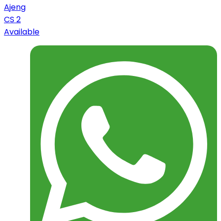
Ajeng
CS 2
Available