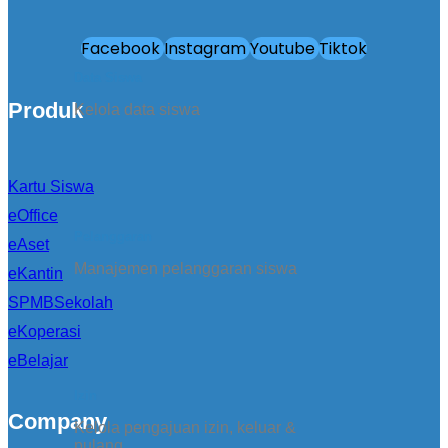
Facebook
Instagram
Youtube
Tiktok
Data Siswa
Produk
Kelola data siswa
Kartu Siswa
eOffice
Pelanggaran
eAset
Manajemen pelanggaran siswa
eKantin
SPMBSekolah
eKoperasi
eBelajar
Izin
Company
Kelola pengajuan izin, keluar &
pulang