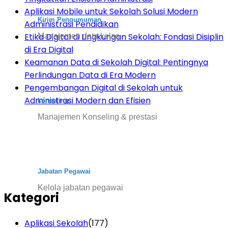
Aplikasi Mobile untuk Sekolah Solusi Modern
Kirim Pengumuman
Administrasi Pendidikan
Etika Digital di Lingkungan Sekolah: Fondasi Disiplin
Manajemen data kelas
di Era Digital
Keamanan Data di Sekolah Digital: Pentingnya
Perlindungan Data di Era Modern
Pengembangan Digital di Sekolah untuk
Administrasi Modern dan Efisien
konseling
Manajemen Konseling & prestasi
Jabatan Pegawai
Kelola jabatan pegawai
Kategori
Aplikasi Sekolah
(177)