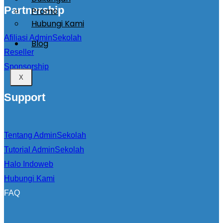
Partnership
Promo
Hubungi Kami
Afiliasi AdminSekolah
Blog
Reseller
Sponsorship
X
Support
Tentang AdminSekolah
Tutorial AdminSekolah
Halo Indoweb
Hubungi Kami
FAQ