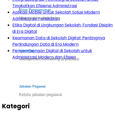
Tingkatkan Efisiensi Administrasi
Kirim Pengumuman
Aplikasi Mobile untuk Sekolah Solusi Modern
Administrasi Pendidikan
Manajemen data kelas
Etika Digital di Lingkungan Sekolah: Fondasi Disiplin
di Era Digital
Keamanan Data di Sekolah Digital: Pentingnya
Perlindungan Data di Era Modern
Pengembangan Digital di Sekolah untuk
konseling
Administrasi Modern dan Efisien
Manajemen Konseling & prestasi
Jabatan Pegawai
Kelola jabatan pegawai
Kategori