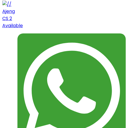
Ajeng
CS 2
Available