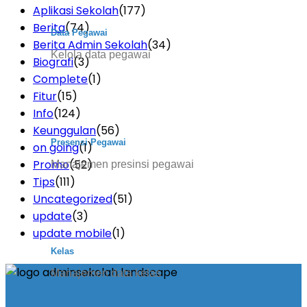
Aplikasi Sekolah
(177)
Berita
(74)
Data Pegawai
Berita Admin Sekolah
(34)
Kelola data pegawai
Biografi
(3)
Complete
(1)
Fitur
(15)
Info
(124)
Keunggulan
(56)
Presensi Pegawai
on going
(1)
Promo
(52)
Manajemen presinsi pegawai
Tips
(111)
Uncategorized
(51)
update
(3)
update mobile
(1)
Kelas
Manajemen data kelas