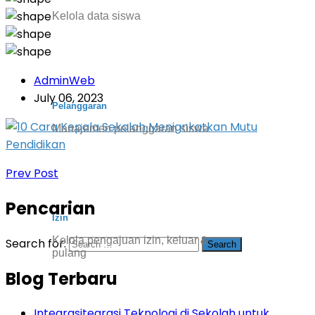
Kelola data siswa
AdminWeb
July 06, 2023
Pelanggaran
Manajemen pelanggaran siswa
Prev Post
Pencarian
Izin
Kelola pengajuan izin, keluar &
Search for:
pulang
Blog Terbaru
Integrasitegrasi Teknologi di Sekolah untuk