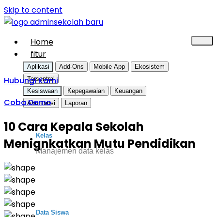
Skip to content
Home
fitur
Aplikasi
Add-Ons
Mobile App
Ekosistem
Hubungi Kami
Tersentral
Kesiswaan
Kepegawaian
Keuangan
Coba Demo
Akuntansi
Laporan
10 Cara Kepala Sekolah
Kelas
Menignkatkan Mutu Pendidikan
Manajemen data kelas
Data Siswa