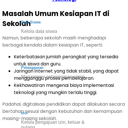
Masalah Umum Kesiapan IT di
Sekolah
Data Siswa
Kelola data siswa
Namun, beberapa sekolah masih menghadapi
berbagai kendala dalam kesiapan IT, seperti:
Keterbatasan jumlah perangkat yang tersedia
untuk siswa dan guru.
Pelanggaran
Jaringan internet yang tidak stabil, yang dapat
Manajemen pelanggaran siswa
mengganggu proses pembelajaran.
Kekhawatiran mengenai biaya implementasi
teknologi yang mungkin terlalu tinggi.
Padahal, digitalisasi pendidikan dapat dilakukan secara
bertahap sesuai dengan kebutuhan dan kemampuan
Izin
masing-masing sekolah.
Kelola pengajuan izin, keluar &
pulang