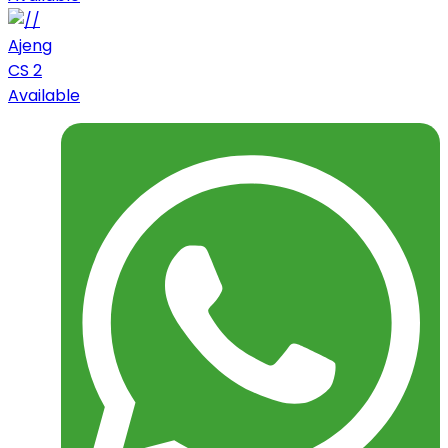
Ajeng
CS 2
Available