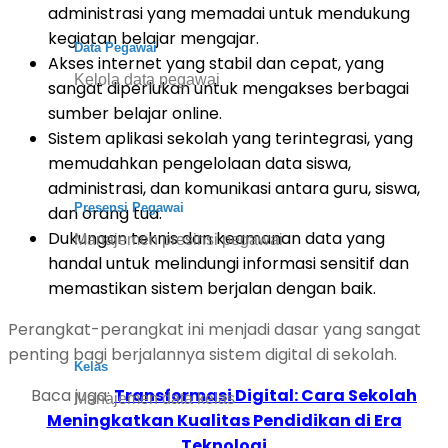
administrasi yang memadai untuk mendukung
kegiatan belajar mengajar.
Data Pegawai
Akses internet yang stabil dan cepat, yang
Kelola data pegawai
sangat diperlukan untuk mengakses berbagai
sumber belajar online.
Sistem aplikasi sekolah yang terintegrasi, yang
memudahkan pengelolaan data siswa,
administrasi, dan komunikasi antara guru, siswa,
Presensi Pegawai
dan orang tua.
Dukungan teknis dan keamanan data yang
Manajemen presinsi pegawai
handal untuk melindungi informasi sensitif dan
memastikan sistem berjalan dengan baik.
Perangkat-perangkat ini menjadi dasar yang sangat
penting bagi berjalannya sistem digital di sekolah.
Kelas
Baca juga:
Transformasi Digital: Cara Sekolah
Manajemen data kelas
Meningkatkan Kualitas Pendidikan di Era
Teknologi