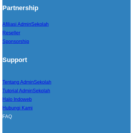
Partnership
Afiliasi AdminSekolah
Reseller
Sponsorship
Support
Tentang AdminSekolah
Tutorial AdminSekolah
Halo Indoweb
Hubungi Kami
FAQ