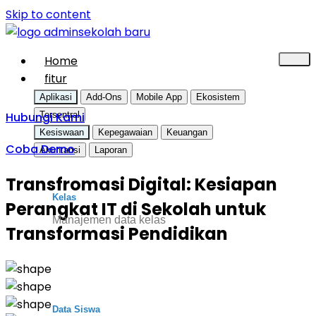
Skip to content
Home
fitur
Aplikasi
Add-Ons
Mobile App
Ekosistem
Hubungi Kami
Tersentral
Kesiswaan
Kepegawaian
Keuangan
Coba Demo
Akuntansi
Laporan
Transfromasi Digital: Kesiapan
Kelas
Perangkat IT di Sekolah untuk
Manajemen data kelas
Transformasi Pendidikan
Data Siswa