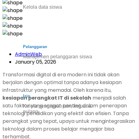
Kelola data siswa
Pelanggaran
AdminWeb
Manajemen pelanggaran siswa
January 05, 2026
Transformasi digital di era modern ini tidak akan
berjalan dengan optimal tanpa adanya kesiapan
infrastruktur yang memadai. Oleh karena itu,
Izin
kesiapan perangkat IT di sekolah
menjadi salah
satu faktor yang sangat penting dalam penerapan
Kelola pengajuan izin, keluar &
pulang
teknologi pendidikan yang efektif dan efisien. Tanpa
perangkat yang tepat, upaya untuk mengintegrasikan
teknologi dalam proses belajar mengajar bisa
terhambat.