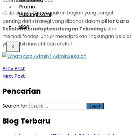
operasional yang ada.
Promo
👉 Kesiapan IT merupakan bagian yang sangat
Hubungi Kami
penting dari strategi yang dibahas dalam
pillar Cara
Blog
Sekolah Beradaptasi dengan Teknologi
, dan
menjadi fondasi untuk menciptakan lingkungan belajar
yang lebih inovatif dan efektif.
X
Prev Post
Next Post
Pencarian
Search for:
Blog Terbaru