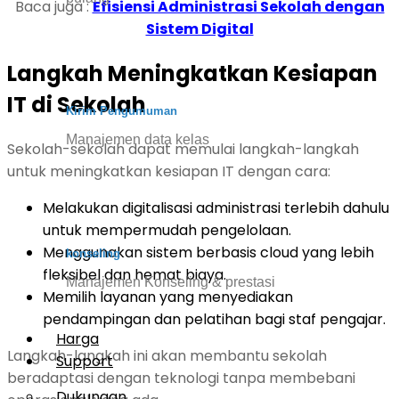
Baca juga :
Efisiensi Administrasi Sekolah dengan
Sistem Digital
Langkah Meningkatkan Kesiapan
IT di Sekolah
Kirim Pengumuman
Manajemen data kelas
Sekolah-sekolah dapat memulai langkah-langkah
untuk meningkatkan kesiapan IT dengan cara:
Melakukan digitalisasi administrasi terlebih dahulu
untuk mempermudah pengelolaan.
Menggunakan sistem berbasis cloud yang lebih
konseling
fleksibel dan hemat biaya.
Manajemen Konseling & prestasi
Memilih layanan yang menyediakan
pendampingan dan pelatihan bagi staf pengajar.
Harga
Langkah-langkah ini akan membantu sekolah
Support
beradaptasi dengan teknologi tanpa membebani
Dukungan