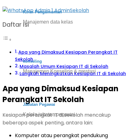
Kirim Pengumuman
Manajemen data kelas
Daftar Isi
Apa yang Dimaksud Kesiapan Perangkat IT
Sekolah
konseling
Masalah Umum Kesiapan IT di Sekolah
Manajemen Konseling & prestasi
Langkah Meningkatkan Kesiapan IT di Sekolah
Apa yang Dimaksud Kesiapan
Perangkat IT Sekolah
Jabatan Pegawai
Kesiapan perangkat IT di sekolah mencakup
Kelola jabatan pegawai
beberapa aspek penting, antara lain:
Komputer atau perangkat pendukung