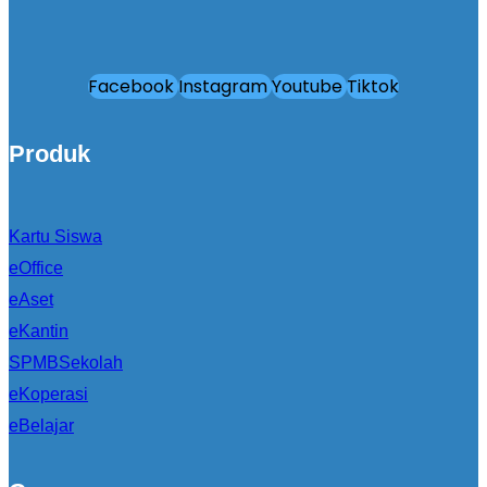
Facebook
Instagram
Youtube
Tiktok
Produk
Kartu Siswa
eOffice
eAset
eKantin
SPMBSekolah
eKoperasi
eBelajar