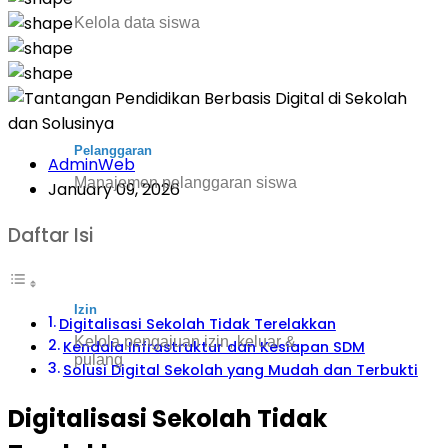
Kelola data siswa
Pelanggaran
AdminWeb
Manajemen pelanggaran siswa
January 09, 2026
Daftar Isi
Izin
Digitalisasi Sekolah Tidak Terelakkan
Kelola pengajuan izin, keluar &
Kendala Infrastruktur dan Kesiapan SDM
pulang
Solusi Digital Sekolah yang Mudah dan Terbukti
Digitalisasi Sekolah Tidak