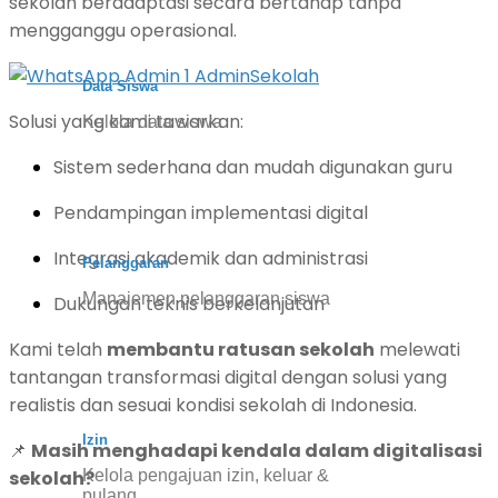
sekolah beradaptasi secara bertahap tanpa
mengganggu operasional.
Data Siswa
Solusi yang kami tawarkan:
Kelola data siswa
Sistem sederhana dan mudah digunakan guru
Pendampingan implementasi digital
Integrasi akademik dan administrasi
Pelanggaran
Manajemen pelanggaran siswa
Dukungan teknis berkelanjutan
Kami telah
membantu ratusan sekolah
melewati
tantangan transformasi digital dengan solusi yang
realistis dan sesuai kondisi sekolah di Indonesia.
Izin
📌
Masih menghadapi kendala dalam digitalisasi
sekolah?
Kelola pengajuan izin, keluar &
pulang