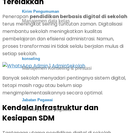
Terelakkan
Kirim Pengumuman
Penerapan
pendidikan berbasis digital di sekolah
Manajemen data kelas
terus meningkat seiring tuntutan zaman. Digitalisasi
membantu sekolah meningkatkan kualitas
pembelajaran dan efisiensi administrasi. Namun,
proses transformasi ini tidak selalu berjalan mulus di
setiap sekolah.
konseling
Manajemen Konseling & prestasi
Banyak sekolah menyadari pentingnya sistem digital,
tetapi masih ragu atau belum siap
mengimplementasikannya secara optimal.
Jabatan Pegawai
Kendala Infrastruktur dan
Kelola jabatan pegawai
Kesiapan SDM
Tantangan utama pendidikan digital di sekolah