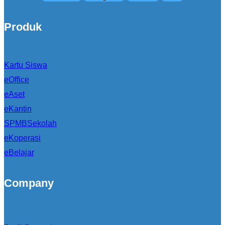
Produk
Kartu Siswa
eOffice
eAset
eKantin
SPMBSekolah
eKoperasi
eBelajar
Company