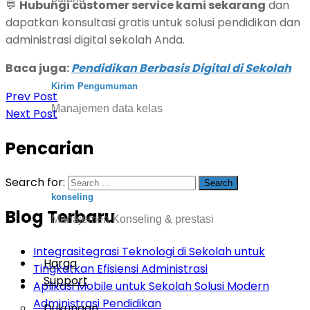
💬
Hubungi customer service kami sekarang
dan
dapatkan konsultasi gratis untuk solusi pendidikan dan
administrasi digital sekolah Anda.
Baca juga:
Pendidikan Berbasis Digital di Sekolah
Kirim Pengumuman
Prev Post
Manajemen data kelas
Next Post
Pencarian
Search for:
konseling
Blog Terbaru
Manajemen Konseling & prestasi
Integrasitegrasi Teknologi di Sekolah untuk
Harga
Tingkatkan Efisiensi Administrasi
Support
Aplikasi Mobile untuk Sekolah Solusi Modern
Administrasi Pendidikan
Dukungan