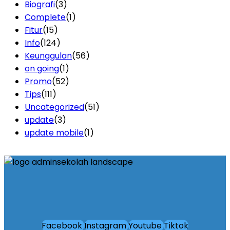
Biografi
(3)
Complete
(1)
Fitur
(15)
Info
(124)
Keunggulan
(56)
on going
(1)
Promo
(52)
Tips
(111)
Uncategorized
(51)
update
(3)
update mobile
(1)
Facebook
Instagram
Youtube
Tiktok