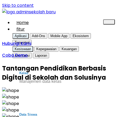
Skip to content
Home
fitur
Aplikasi
Add-Ons
Mobile App
Ekosistem
Hubungi Kami
Tersentral
Kesiswaan
Kepegawaian
Keuangan
Coba Demo
Akuntansi
Laporan
Tantangan Pendidikan Berbasis
Kelas
Digital di Sekolah dan Solusinya
Manajemen data kelas
Data Siswa