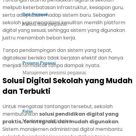
meliputi keterbatasan infrastruktur, kesiapan guru,
serta adaptasi terhadap sistem baru. Sebagian
Data Pegawai
sekolah juga mengalami kesulitan memilih platform
Kelola data pegawai
digital yang sesuai, sehingga sistem yang digunakan
justru menambah beban kerja.
Tanpa pendampingan dan sistem yang tepat,
digitalisasi berisiko tidak berjalan efektif dan hanya
Presensi Pegawai
menjadi formalitas tanpa dampak nyata.
Manajemen presinsi pegawai
Solusi Digital Sekolah yang Mudah
dan Terbukti
Untuk mengatasi tantangan tersebut, sekolah
Kelas
membutuhkan
solusi pendidikan digital yang
praktis, terintegrasi, dan mudah digunakan
.
Manajemen data kelas
Sistem manajemen administrasi digital membantu