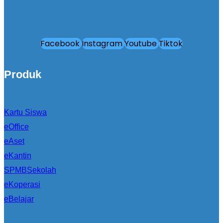
Facebook
Instagram
Youtube
Tiktok
Produk
Kartu Siswa
eOffice
eAset
eKantin
SPMBSekolah
eKoperasi
eBelajar