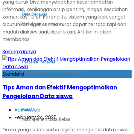
yang buruk bisa menyebabkan keterlambatan
informasi, kehilangan arsip penting, hingga kesalahan
Data Pegawai
komunikasi. Oleh karena itu, sistem yang baik sangat
dibutuhkan agar semua surat dapat tertata rapi dan
Kelola data pegawai
mudah diakses saat diperlukan. Artikel ini akan
membahas
Selengkapnya
Presensi Pegawai
Manajemen presinsi pegawai
Standard
Tips Aman dan Efektif Mengoptimalkan
Pengelolaan Data siswa
AdminWeb
Kelas
February 24, 2025
Manajemen data kelas
Di era yang sudah serba digital, mengelola data siswa