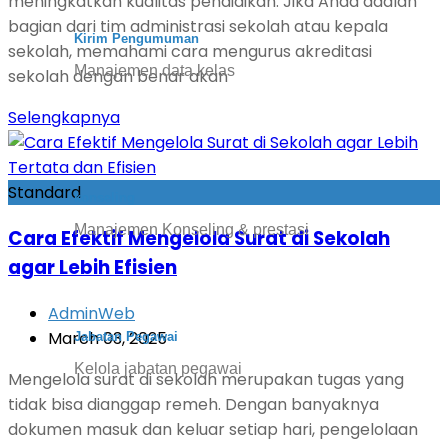
meningkatkan kualitas pendidikan. Jika Anda adalah
bagian dari tim administrasi sekolah atau kepala
Kirim Pengumuman
sekolah, memahami cara mengurus akreditasi
Manajemen data kelas
sekolah dengan benar akan
Selengkapnya
Standard
konseling
Manajemen Konseling & prestasi
Cara Efektif Mengelola Surat di Sekolah
agar Lebih Efisien
AdminWeb
March 03, 2025
Jabatan Pegawai
Kelola jabatan pegawai
Mengelola surat di sekolah merupakan tugas yang
tidak bisa dianggap remeh. Dengan banyaknya
dokumen masuk dan keluar setiap hari, pengelolaan