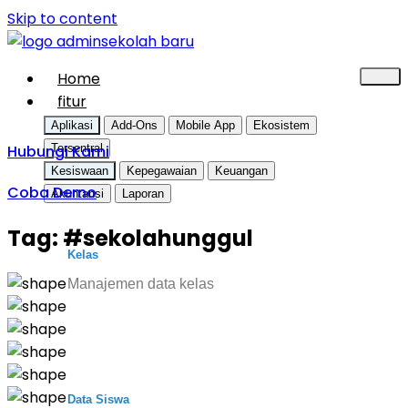
Skip to content
Home
fitur
Aplikasi
Add-Ons
Mobile App
Ekosistem
Hubungi Kami
Tersentral
Kesiswaan
Kepegawaian
Keuangan
Coba Demo
Akuntansi
Laporan
Tag:
#sekolahunggul
Kelas
Manajemen data kelas
Data Siswa