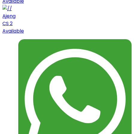
Available
Ajeng
CS 2
Available