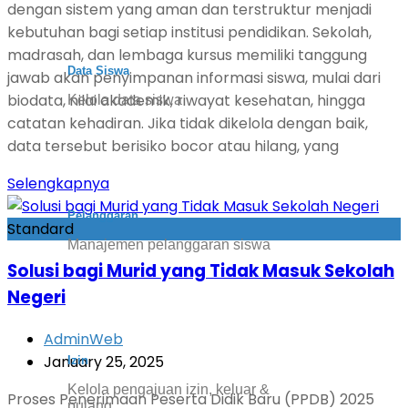
dengan sistem yang aman dan terstruktur menjadi
kebutuhan bagi setiap institusi pendidikan. Sekolah,
madrasah, dan lembaga kursus memiliki tanggung
Data Siswa
jawab akan penyimpanan informasi siswa, mulai dari
biodata, nilai akademik, riwayat kesehatan, hingga
Kelola data siswa
catatan kehadiran. Jika tidak dikelola dengan baik,
data tersebut berisiko bocor atau hilang, yang
Selengkapnya
Pelanggaran
Standard
Manajemen pelanggaran siswa
Solusi bagi Murid yang Tidak Masuk Sekolah
Negeri
AdminWeb
January 25, 2025
Izin
Kelola pengajuan izin, keluar &
Proses Penerimaan Peserta Didik Baru (PPDB) 2025
pulang