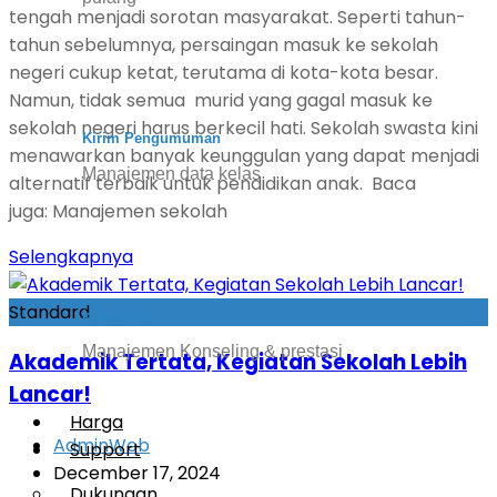
tengah menjadi sorotan masyarakat. Seperti tahun-
tahun sebelumnya, persaingan masuk ke sekolah
negeri cukup ketat, terutama di kota-kota besar.
Namun, tidak semua murid yang gagal masuk ke
sekolah negeri harus berkecil hati. Sekolah swasta kini
Kirim Pengumuman
menawarkan banyak keunggulan yang dapat menjadi
Manajemen data kelas
alternatif terbaik untuk pendidikan anak. Baca
juga: Manajemen sekolah
Selengkapnya
Standard
konseling
Manajemen Konseling & prestasi
Akademik Tertata, Kegiatan Sekolah Lebih
Lancar!
Harga
AdminWeb
Support
December 17, 2024
Dukungan