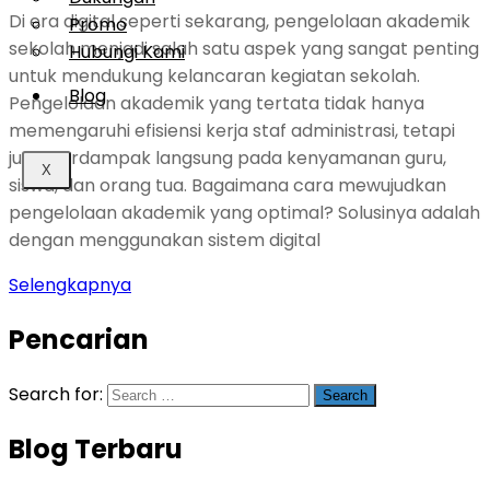
Di era digital seperti sekarang, pengelolaan akademik
Promo
sekolah menjadi salah satu aspek yang sangat penting
Hubungi Kami
untuk mendukung kelancaran kegiatan sekolah.
Blog
Pengelolaan akademik yang tertata tidak hanya
memengaruhi efisiensi kerja staf administrasi, tetapi
juga berdampak langsung pada kenyamanan guru,
X
siswa, dan orang tua. Bagaimana cara mewujudkan
pengelolaan akademik yang optimal? Solusinya adalah
dengan menggunakan sistem digital
Selengkapnya
Pencarian
Search for:
Blog Terbaru