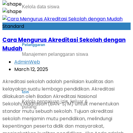
Kelola data siswa
Standard
Cara Mengurus Akreditasi Sekolah dengan
Pelanggaran
Mudah
Manajemen pelanggaran siswa
AdminWeb
March 12, 2025
Akreditasi sekolah adalah penilaian kualitas dan
kelayakan suatu lembaga pendidikan. Akreditasi
Izin
dilakukan oleh Badan Akreditasi Nasional
Kelola pengajuan izin, keluar &
Sekolah/Madrasah (BAN-S/M) untuk menentukan
pulang
standar mutu sebuah sekolah. Tujuan akreditasi
sekolah menjamin mutu pendidikan, melindungi
kepentingan peserta didik dan masyarakat,