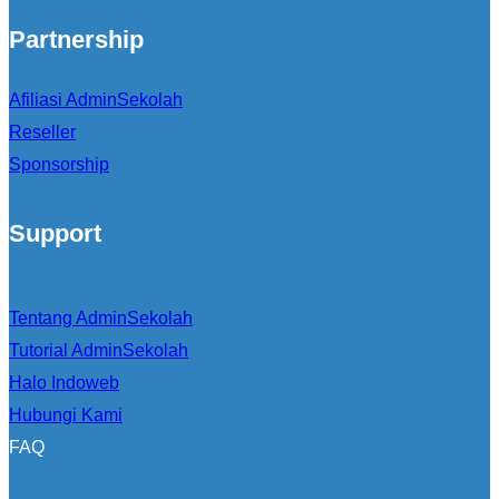
Partnership
Afiliasi AdminSekolah
Reseller
Sponsorship
Support
Tentang AdminSekolah
Tutorial AdminSekolah
Halo Indoweb
Hubungi Kami
FAQ