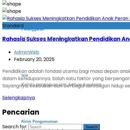
Standard
Pelanggaran
Rahasia Sukses Meningkatkan Pendidikan An
Manajemen pelanggaran siswa
AdminWeb
February 20, 2025
Pendidikan adalah fondasi utama bagi masa depan anak.
Izin
dalam kehidupannya. Salah satu faktor yang berpengar
Kelola pengajuan izin, keluar & pulang
Sayangnya, kesibukan dan berbagai tantangan hidup s
Selengkapnya
Pencarian
Kirim Pengumuman
Search for: