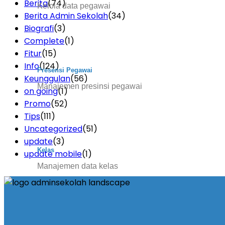
Berita
(74)
Kelola data pegawai
Berita Admin Sekolah
(34)
Biografi
(3)
Complete
(1)
Fitur
(15)
Info
(124)
Presensi Pegawai
Keunggulan
(56)
Manajemen presinsi pegawai
on going
(1)
Promo
(52)
Tips
(111)
Uncategorized
(51)
update
(3)
Kelas
update mobile
(1)
Manajemen data kelas