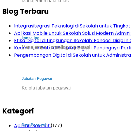
Manajemen data kelas
Blog Terbaru
Integrasitegrasi Teknologi di Sekolah untuk Tingkatk
Aplikasi Mobile untuk Sekolah Solusi Modern Admini
konseling
Etika Digital di Lingkungan Sekolah: Fondasi Disiplin d
Keamanan Data di Sekolah Digital: Pentingnya Per
Manajemen Konseling & prestasi
Pengembangan Digital di Sekolah untuk Administras
Jabatan Pegawai
Kelola jabatan pegawai
Kategori
Aplikasi Sekolah
(177)
Data Pegawai