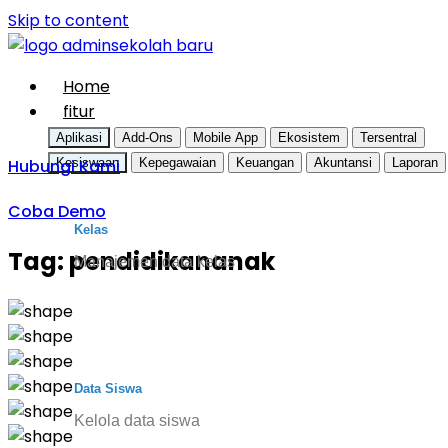
Skip to content
Home
fitur
Aplikasi
Add-Ons
Mobile App
Ekosistem
Tersentral
Hubungi Kami
Kesiswaan
Kepegawaian
Keuangan
Akuntansi
Laporan
Coba Demo
Kelas
Tag:
pendidikananak
Manajemen data kelas
Data Siswa
Kelola data siswa