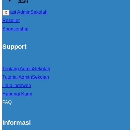
Blog
Afiliasi AdminSekolah
X
Reseller
Sponsorship
Support
Tentang AdminSekolah
Tutorial AdminSekolah
Halo Indoweb
Hubungi Kami
FAQ
Informasi