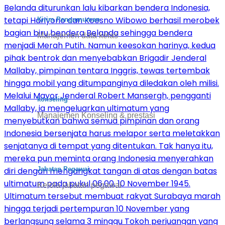
Kirim Pengumuman
Manajemen data kelas
konseling
Manajemen Konseling & prestasi
Jabatan Pegawai
Kelola jabatan pegawai