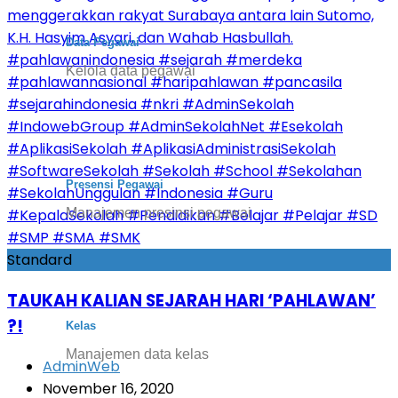
Data Pegawai
Kelola data pegawai
Presensi Pegawai
Manajemen presinsi pegawai
Standard
TAUKAH KALIAN SEJARAH HARI ‘PAHLAWAN’
?!
Kelas
Manajemen data kelas
AdminWeb
November 16, 2020