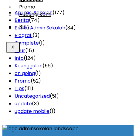
Promo
Aplikasi Sekolah
(177)
Hubungi Kami
Berita
(74)
Blog
Berita Admin Sekolah
(34)
Biografi
(3)
Complete
(1)
X
Fitur
(15)
Info
(124)
Keunggulan
(56)
on going
(1)
Promo
(52)
Tips
(111)
Uncategorized
(51)
update
(3)
update mobile
(1)