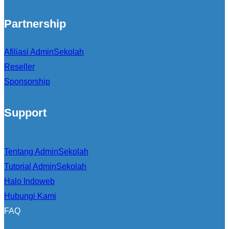
Partnership
Afiliasi AdminSekolah
Reseller
Sponsorship
Support
Tentang AdminSekolah
Tutorial AdminSekolah
Halo Indoweb
Hubungi Kami
FAQ