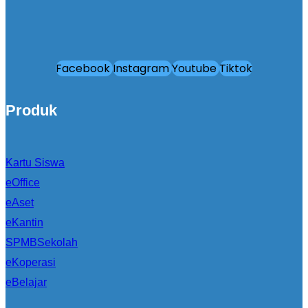
Facebook
Instagram
Youtube
Tiktok
Produk
Kartu Siswa
eOffice
eAset
eKantin
SPMBSekolah
eKoperasi
eBelajar