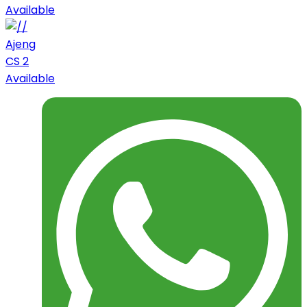
Available
Ajeng
CS 2
Available