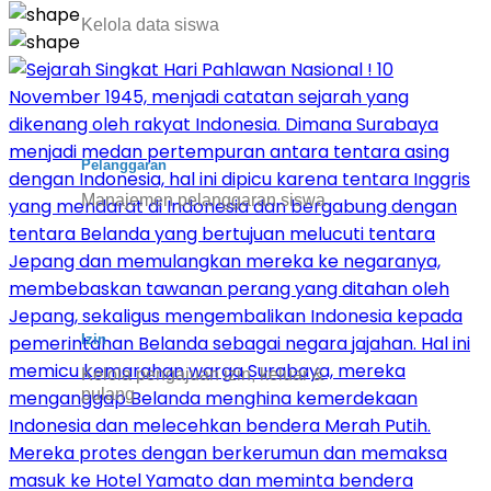
Kelola data siswa
Pelanggaran
Manajemen pelanggaran siswa
Izin
Kelola pengajuan izin, keluar &
pulang