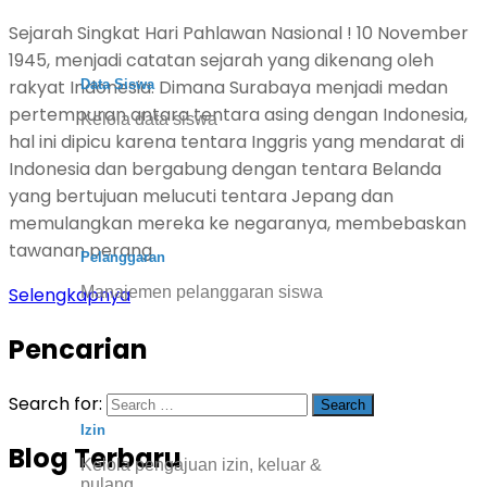
Sejarah Singkat Hari Pahlawan Nasional ! 10 November
1945, menjadi catatan sejarah yang dikenang oleh
rakyat Indonesia. Dimana Surabaya menjadi medan
Data Siswa
pertempuran antara tentara asing dengan Indonesia,
Kelola data siswa
hal ini dipicu karena tentara Inggris yang mendarat di
Indonesia dan bergabung dengan tentara Belanda
yang bertujuan melucuti tentara Jepang dan
memulangkan mereka ke negaranya, membebaskan
tawanan perang
Pelanggaran
Manajemen pelanggaran siswa
Selengkapnya
Pencarian
Search for:
Izin
Blog Terbaru
Kelola pengajuan izin, keluar &
pulang