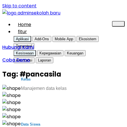
Skip to content
Home
fitur
Aplikasi
Add-Ons
Mobile App
Ekosistem
Hubungi Kami
Tersentral
Kesiswaan
Kepegawaian
Keuangan
Coba Demo
Akuntansi
Laporan
Tag:
#pancasila
Kelas
Manajemen data kelas
Data Siswa