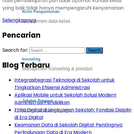
hasil pembelajaran pun tidak optimal. Kondisi kelas
yang baik tidak hanya mempengaruhi kenyamanan
Kirim Pengumuman
Selengkapnya
Manajemen data kelas
Pencarian
Search for:
konseling
Blog Terbaru
Manajemen Konseling & prestasi
Integrasitegrasi Teknologi di Sekolah untuk
Tingkatkan Efisiensi Administrasi
Aplikasi Mobile untuk Sekolah Solusi Modern
Jabatan Pegawai
Administrasi Pendidikan
Etika Digital di Lingkungan Sekolah: Fondasi Disiplin
Kelola jabatan pegawai
di Era Digital
Keamanan Data di Sekolah Digital: Pentingnya
Perlindungan Data di Era Modern