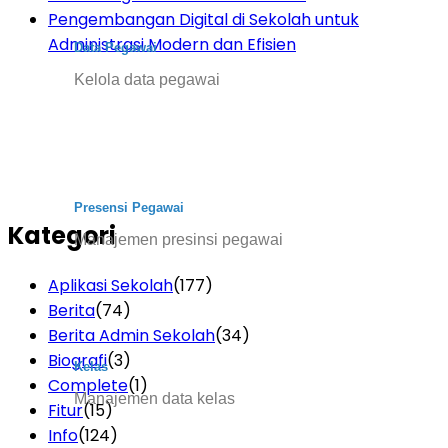
Pengembangan Digital di Sekolah untuk
Administrasi Modern dan Efisien
Data Pegawai
Kelola data pegawai
Presensi Pegawai
Kategori
Manajemen presinsi pegawai
Aplikasi Sekolah
(177)
Berita
(74)
Berita Admin Sekolah
(34)
Biografi
(3)
Kelas
Complete
(1)
Manajemen data kelas
Fitur
(15)
Info
(124)