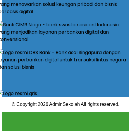
© Copyright 2026 AdminSekolah All rights reserved.