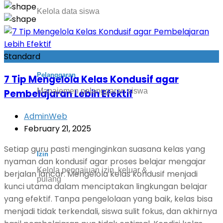
Kelola data siswa
Standard
Pelanggaran
7 Tip Mengelola Kelas Kondusif agar
Manajemen pelanggaran siswa
Pembelajaran Lebih Efektif
AdminWeb
February 21, 2025
Setiap guru pasti menginginkan suasana kelas yang
Izin
nyaman dan kondusif agar proses belajar mengajar
Kelola pengajuan izin, keluar &
berjalan lancar. Mengelola kelas kondusif menjadi
pulang
kunci utama dalam menciptakan lingkungan belajar
yang efektif. Tanpa pengelolaan yang baik, kelas bisa
menjadi tidak terkendali, siswa sulit fokus, dan akhirnya