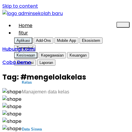
Skip to content
Home
fitur
Aplikasi
Add-Ons
Mobile App
Ekosistem
Hubungi Kami
Tersentral
Kesiswaan
Kepegawaian
Keuangan
Coba Demo
Akuntansi
Laporan
Tag:
#mengelolakelas
Kelas
Manajemen data kelas
Data Siswa