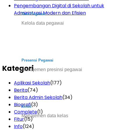
Pengembangan Digital di Sekolah untuk
Administrasi Modern dan Efisien
Data Pegawai
Kelola data pegawai
Presensi Pegawai
Kategori
Manajemen presinsi pegawai
Aplikasi Sekolah
(177)
Berita
(74)
Berita Admin Sekolah
(34)
Biografi
(3)
Kelas
Complete
(1)
Manajemen data kelas
Fitur
(15)
Info
(124)