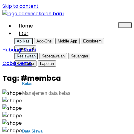
Skip to content
Home
fitur
Aplikasi
Add-Ons
Mobile App
Ekosistem
Hubungi Kami
Tersentral
Kesiswaan
Kepegawaian
Keuangan
Coba Demo
Akuntansi
Laporan
Tag:
#membca
Kelas
Manajemen data kelas
Data Siswa