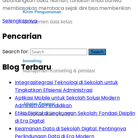
dibandingkan buku. Namun, tahukah Anda bahwa
membiasakan membaca sejak dini bisa memberikan
Kirim Pengumuman
Selengkapnya
Manajemen data kelas
Pencarian
Search for:
konseling
Blog Terbaru
Manajemen Konseling & prestasi
Integrasitegrasi Teknologi di Sekolah untuk
Tingkatkan Efisiensi Administrasi
Aplikasi Mobile untuk Sekolah Solusi Modern
Jabatan Pegawai
Administrasi Pendidikan
Etika Digital di Lingkungan Sekolah: Fondasi Disiplin
Kelola jabatan pegawai
di Era Digital
Keamanan Data di Sekolah Digital: Pentingnya
Perlindungan Data di Era Modern