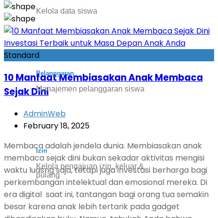
Kelola data siswa
Standard
Pelanggaran
10 Manfaat Membiasakan Anak Membaca
Manajemen pelanggaran siswa
Sejak Dini
AdminWeb
February 18, 2025
Membaca adalah jendela dunia. Membiasakan anak
Izin
membaca sejak dini bukan sekadar aktivitas mengisi
Kelola pengajuan izin, keluar &
waktu luasng saja, tetapi juga investasi berharga bagi
pulang
perkembangan intelektual dan emosional mereka. Di
era digital saat ini, tantangan bagi orang tua semakin
besar karena anak lebih tertarik pada gadget