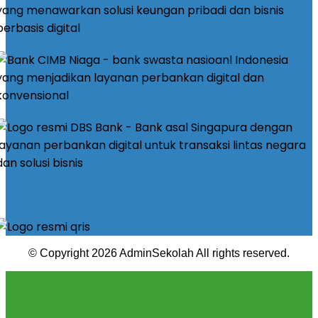
© Copyright 2026 AdminSekolah All rights reserved.