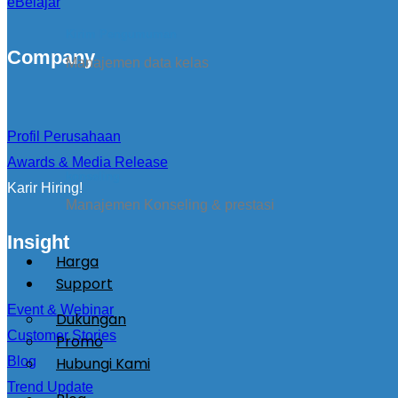
eBelajar
Kirim Pengumuman
Company
Manajemen data kelas
Profil Perusahaan
Awards & Media Release
konseling
Karir Hiring!
Manajemen Konseling & prestasi
Insight
Harga
Support
Event & Webinar
Dukungan
Customer Stories
Promo
Hubungi Kami
Blog
Trend Update