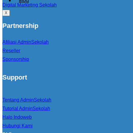
Blog
Digital Marketing Sekolah
X
Partnership
Afiliasi AdminSekolah
Reseller
Sponsorship
Support
Tentang AdminSekolah
Tutorial AdminSekolah
Halo Indoweb
Hubungi Kami