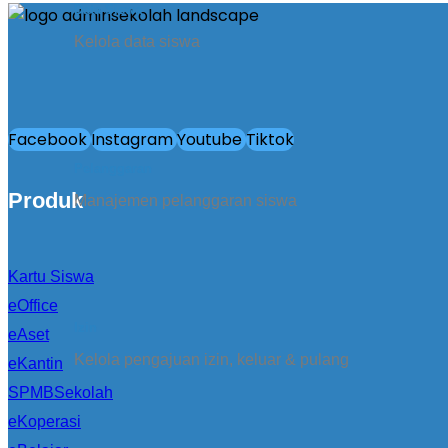
Data Siswa
Kelola data siswa
Facebook
Instagram
Youtube
Tiktok
Pelanggaran
Produk
Manajemen pelanggaran siswa
Kartu Siswa
eOffice
Izin
eAset
Kelola pengajuan izin, keluar & pulang
eKantin
SPMBSekolah
eKoperasi