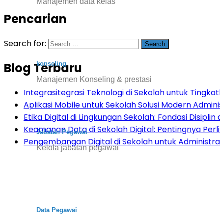
Manajemen data kelas
Pencarian
Search for:
Blog Terbaru
konseling
Manajemen Konseling & prestasi
Integrasitegrasi Teknologi di Sekolah untuk Tingkatk
Aplikasi Mobile untuk Sekolah Solusi Modern Admini
Etika Digital di Lingkungan Sekolah: Fondasi Disiplin d
Keamanan Data di Sekolah Digital: Pentingnya Per
Jabatan Pegawai
Pengembangan Digital di Sekolah untuk Administras
Kelola jabatan pegawai
Data Pegawai