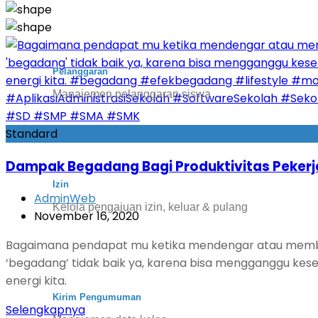
Pelanggaran
Manajemen pelanggaran siswa
Standard
Dampak Begadang Bagi Produktivitas Pekerj
Izin
AdminWeb
Kelola pengajuan izin, keluar & pulang
November 16, 2020
Bagaimana pendapat mu ketika mendengar atau membaca 
‘begadang’ tidak baik ya, karena bisa mengganggu keseha
energi kita.
Kirim Pengumuman
Selengkapnya