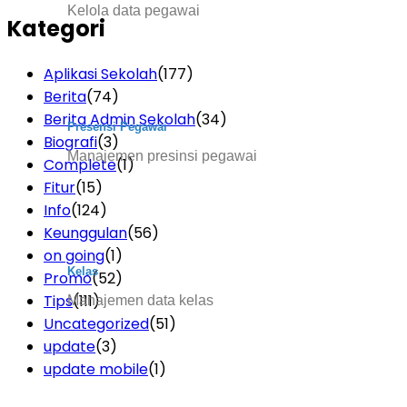
Kelola data pegawai
Kategori
Aplikasi Sekolah
(177)
Berita
(74)
Berita Admin Sekolah
(34)
Presensi Pegawai
Biografi
(3)
Manajemen presinsi pegawai
Complete
(1)
Fitur
(15)
Info
(124)
Keunggulan
(56)
on going
(1)
Kelas
Promo
(52)
Tips
(111)
Manajemen data kelas
Uncategorized
(51)
update
(3)
update mobile
(1)