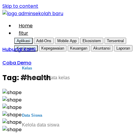
Skip to content
Home
fitur
Aplikasi
Add-Ons
Mobile App
Ekosistem
Tersentral
Hubungi Kami
Kesiswaan
Kepegawaian
Keuangan
Akuntansi
Laporan
Coba Demo
Kelas
Tag:
#health
Manajemen data kelas
Data Siswa
Kelola data siswa