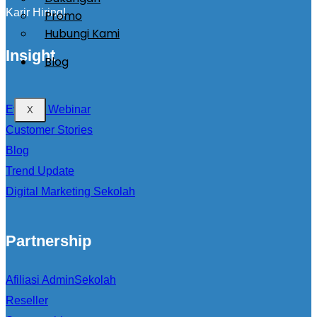
Karir Hiring!
Promo
Hubungi Kami
Insight
Blog
Event & Webinar
X
Customer Stories
Blog
Trend Update
Digital Marketing Sekolah
Partnership
Afiliasi AdminSekolah
Reseller