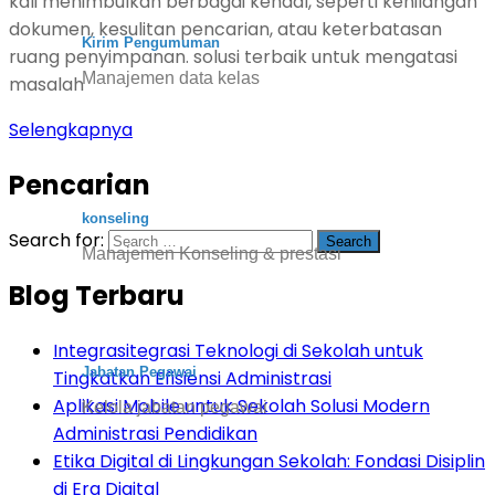
kali menimbulkan berbagai kendal, seperti kehilangan
dokumen, kesulitan pencarian, atau keterbatasan
Kirim Pengumuman
ruang penyimpanan. solusi terbaik untuk mengatasi
Manajemen data kelas
masalah
Selengkapnya
Pencarian
konseling
Search for:
Manajemen Konseling & prestasi
Blog Terbaru
Integrasitegrasi Teknologi di Sekolah untuk
Jabatan Pegawai
Tingkatkan Efisiensi Administrasi
Aplikasi Mobile untuk Sekolah Solusi Modern
Kelola jabatan pegawai
Administrasi Pendidikan
Etika Digital di Lingkungan Sekolah: Fondasi Disiplin
di Era Digital