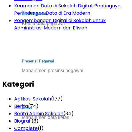
Keamanan Data di Sekolah Digital: Pentingnya
Perlindungan Data di Era Modern
Data Pegawai
Pengembangan Digital di Sekolah untuk
Kelola data pegawai
Administrasi Modern dan Efisien
Presensi Pegawai
Manajemen presinsi pegawai
Kategori
Aplikasi Sekolah
(177)
Berita
(74)
Kelas
Berita Admin Sekolah
(34)
Manajemen data kelas
Biografi
(3)
Complete
(1)