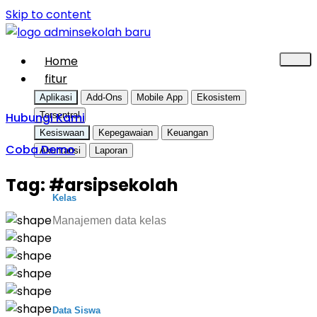
Skip to content
Home
fitur
Aplikasi
Add-Ons
Mobile App
Ekosistem
Hubungi Kami
Tersentral
Kesiswaan
Kepegawaian
Keuangan
Coba Demo
Akuntansi
Laporan
Tag:
#arsipsekolah
Kelas
Manajemen data kelas
Data Siswa