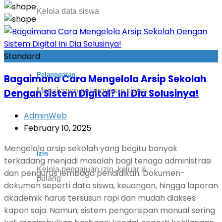
Kelola data siswa
Standard
Pelanggaran
Bagaimana Cara Mengelola Arsip Sekolah
Manajemen pelanggaran siswa
Dengan Sistem Digital? Ini Dia Solusinya!
AdminWeb
February 10, 2025
Mengelola arsip sekolah yang begitu banyak
Izin
terkadang menjadi masalah bagi tenaga administrasi
Kelola pengajuan izin, keluar &
dan pengurus lembaga pendidikan. Dokumen-
pulang
dokumen seperti data siswa, keuangan, hingga laporan
akademik harus tersusun rapi dan mudah diakses
kapan saja. Namun, sistem pengarsipan manual sering