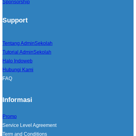
Sponsorship
Support
Tentang AdminSekolah
Tutorial AdminSekolah
Halo Indoweb
Hubungi Kami
FAQ
Informasi
Promo
Service Level Agreement
Term and Conditions