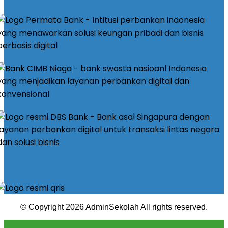
© Copyright 2026 AdminSekolah All rights reserved.