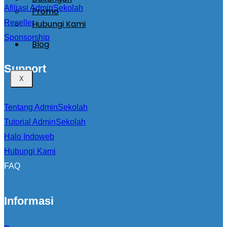
Afiliasi AdminSekolah
Promo
Hubungi Kami
Reseller
Sponsorship
Blog
Support
X
Tentang AdminSekolah
Tutorial AdminSekolah
Halo Indoweb
Hubungi Kami
FAQ
Informasi