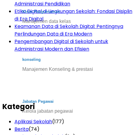
Administrasi Pendidikan
Etika Digital di Lingkungan Sekolah: Fondasi Disiplin
Kirim Pengumuman
di Era Digital
Manajemen data kelas
Keamanan Data di Sekolah Digital: Pentingnya
Perlindungan Data di Era Modern
Pengembangan Digital di Sekolah untuk
Administrasi Modern dan Efisien
konseling
Manajemen Konseling & prestasi
Jabatan Pegawai
Kategori
Kelola jabatan pegawai
Aplikasi Sekolah
(177)
Berita
(74)