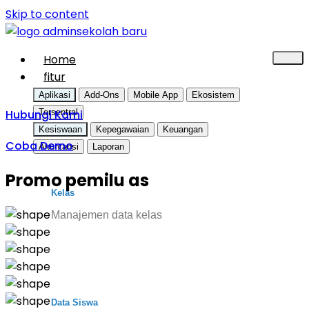
Skip to content
Home
fitur
Aplikasi
Add-Ons
Mobile App
Ekosistem
Hubungi Kami
Tersentral
Kesiswaan
Kepegawaian
Keuangan
Coba Demo
Akuntansi
Laporan
Promo pemilu as
Kelas
Manajemen data kelas
Data Siswa