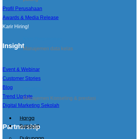
Profil Perusahaan
Awards & Media Release
Karir Hiring!
Kirim Pengumuman
Insight
Manajemen data kelas
Event & Webinar
Customer Stories
Blog
konseling
Trend Update
Manajemen Konseling & prestasi
Digital Marketing Sekolah
Harga
Support
Partnership
Dukungan