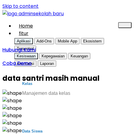
Skip to content
Home
fitur
Aplikasi
Add-Ons
Mobile App
Ekosistem
Hubungi Kami
Tersentral
Kesiswaan
Kepegawaian
Keuangan
Coba Demo
Akuntansi
Laporan
data santri masih manual
Kelas
Manajemen data kelas
Data Siswa