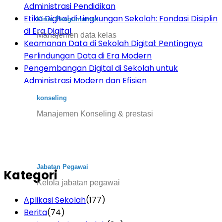
Administrasi Pendidikan
Etika Digital di Lingkungan Sekolah: Fondasi Disiplin
Kirim Pengumuman
di Era Digital
Manajemen data kelas
Keamanan Data di Sekolah Digital: Pentingnya
Perlindungan Data di Era Modern
Pengembangan Digital di Sekolah untuk
Administrasi Modern dan Efisien
konseling
Manajemen Konseling & prestasi
Jabatan Pegawai
Kategori
Kelola jabatan pegawai
Aplikasi Sekolah
(177)
Berita
(74)