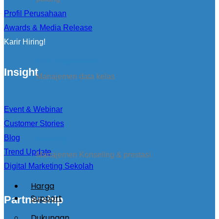
Profil Perusahaan
Awards & Media Release
Karir Hiring!
Kirim Pengumuman
Insight
Manajemen data kelas
Event & Webinar
Customer Stories
Blog
konseling
Trend Update
Manajemen Konseling & prestasi
Digital Marketing Sekolah
Harga
Support
Partnership
Dukungan