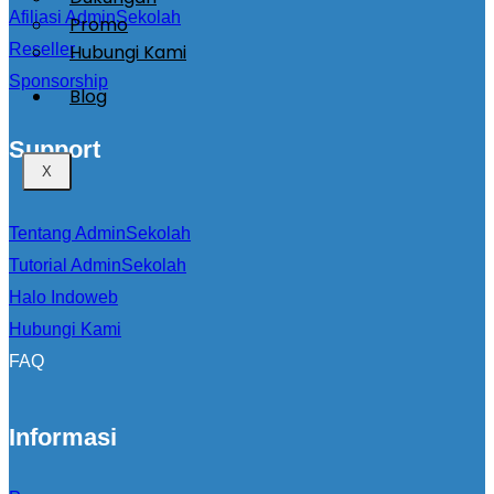
Afiliasi AdminSekolah
Promo
Hubungi Kami
Reseller
Sponsorship
Blog
Support
X
Tentang AdminSekolah
Tutorial AdminSekolah
Halo Indoweb
Hubungi Kami
FAQ
Informasi