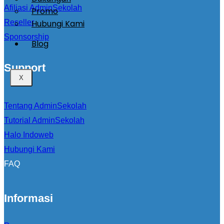
Afiliasi AdminSekolah
Promo
Hubungi Kami
Reseller
Sponsorship
Blog
Support
X
Tentang AdminSekolah
Tutorial AdminSekolah
Halo Indoweb
Hubungi Kami
FAQ
Informasi