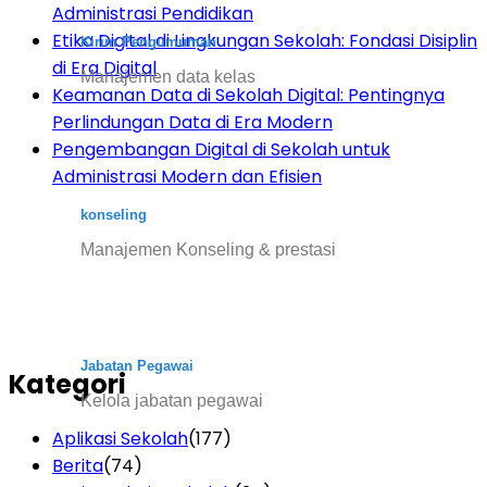
Administrasi Pendidikan
Etika Digital di Lingkungan Sekolah: Fondasi Disiplin
Kirim Pengumuman
di Era Digital
Manajemen data kelas
Keamanan Data di Sekolah Digital: Pentingnya
Perlindungan Data di Era Modern
Pengembangan Digital di Sekolah untuk
Administrasi Modern dan Efisien
konseling
Manajemen Konseling & prestasi
Jabatan Pegawai
Kategori
Kelola jabatan pegawai
Aplikasi Sekolah
(177)
Berita
(74)