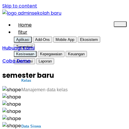
Skip to content
Home
fitur
Aplikasi
Add-Ons
Mobile App
Ekosistem
Hubungi Kami
Tersentral
Kesiswaan
Kepegawaian
Keuangan
Coba Demo
Akuntansi
Laporan
semester baru
Kelas
Manajemen data kelas
Data Siswa