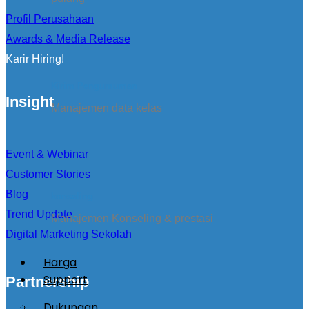
Profil Perusahaan
Awards & Media Release
Karir Hiring!
Kirim Pengumuman
Insight
Manajemen data kelas
Event & Webinar
Customer Stories
Blog
konseling
Trend Update
Manajemen Konseling & prestasi
Digital Marketing Sekolah
Harga
Support
Partnership
Dukungan