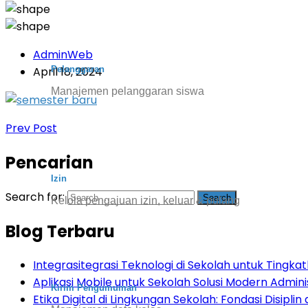
AdminWeb
Pelanggaran
April 18, 2024
Manajemen pelanggaran siswa
Prev Post
Pencarian
Izin
Search for:
Kelola pengajuan izin, keluar & pulang
Blog Terbaru
Integrasitegrasi Teknologi di Sekolah untuk Tingkatk
Aplikasi Mobile untuk Sekolah Solusi Modern Admini
Kirim Pengumuman
Etika Digital di Lingkungan Sekolah: Fondasi Disiplin d