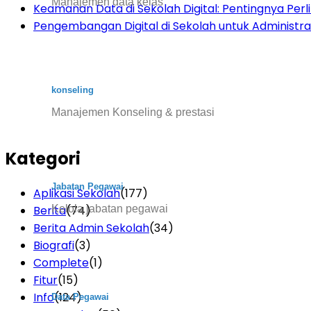
Manajemen data kelas
Keamanan Data di Sekolah Digital: Pentingnya Per
Pengembangan Digital di Sekolah untuk Administras
konseling
Manajemen Konseling & prestasi
Kategori
Jabatan Pegawai
Aplikasi Sekolah
(177)
Kelola jabatan pegawai
Berita
(74)
Berita Admin Sekolah
(34)
Biografi
(3)
Complete
(1)
Fitur
(15)
Info
(124)
Data Pegawai