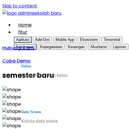
Skip to content
Home
fitur
Aplikasi
Add-Ons
Mobile App
Ekosistem
Tersentral
Hubungi Kami
Kesiswaan
Kepegawaian
Keuangan
Akuntansi
Laporan
Coba Demo
Kelas
semester baru
Manajemen data kelas
Data Siswa
Kelola data siswa