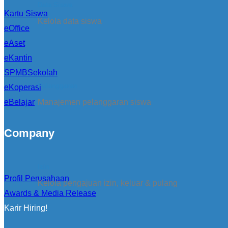
Data Siswa
Kartu Siswa
Kelola data siswa
eOffice
eAset
eKantin
SPMBSekolah
Pelanggaran
eKoperasi
eBelajar
Manajemen pelanggaran siswa
Company
Izin
Profil Perusahaan
Kelola pengajuan izin, keluar & pulang
Awards & Media Release
Karir Hiring!