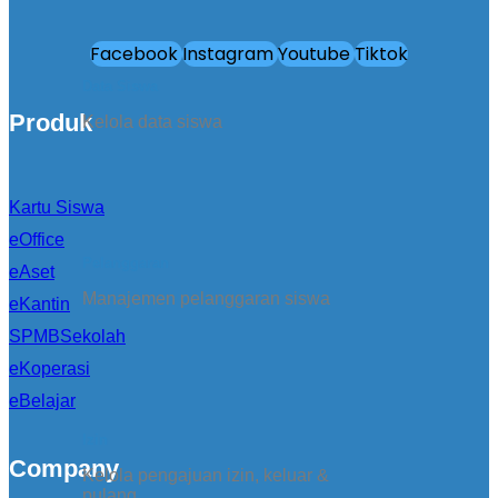
Facebook
Instagram
Youtube
Tiktok
Data Siswa
Produk
Kelola data siswa
Kartu Siswa
eOffice
Pelanggaran
eAset
Manajemen pelanggaran siswa
eKantin
SPMBSekolah
eKoperasi
eBelajar
Izin
Company
Kelola pengajuan izin, keluar &
pulang