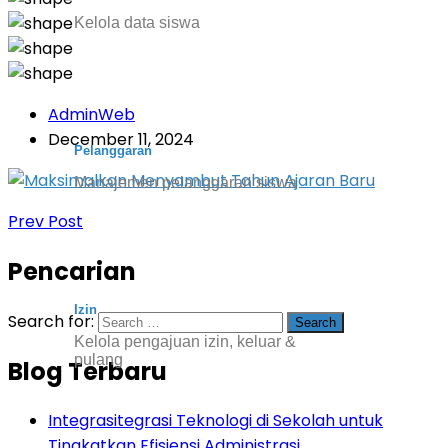
Kelola data siswa
AdminWeb
December 11, 2024
Pelanggaran
Manajemen pelanggaran siswa
Prev Post
Pencarian
Izin
Search for:
Kelola pengajuan izin, keluar &
pulang
Blog Terbaru
Integrasitegrasi Teknologi di Sekolah untuk
Tingkatkan Efisiensi Administrasi