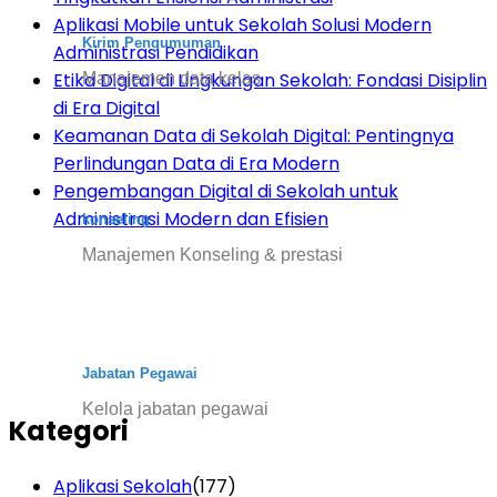
Aplikasi Mobile untuk Sekolah Solusi Modern
Kirim Pengumuman
Administrasi Pendidikan
Etika Digital di Lingkungan Sekolah: Fondasi Disiplin
Manajemen data kelas
di Era Digital
Keamanan Data di Sekolah Digital: Pentingnya
Perlindungan Data di Era Modern
Pengembangan Digital di Sekolah untuk
Administrasi Modern dan Efisien
konseling
Manajemen Konseling & prestasi
Jabatan Pegawai
Kelola jabatan pegawai
Kategori
Aplikasi Sekolah
(177)