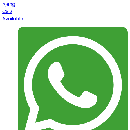
Ajeng
CS 2
Available