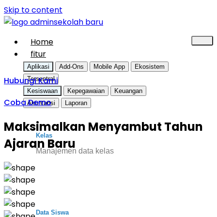
Skip to content
Home
fitur
Aplikasi
Add-Ons
Mobile App
Ekosistem
Hubungi Kami
Tersentral
Kesiswaan
Kepegawaian
Keuangan
Coba Demo
Akuntansi
Laporan
Maksimalkan Menyambut Tahun
Kelas
Ajaran Baru
Manajemen data kelas
Data Siswa