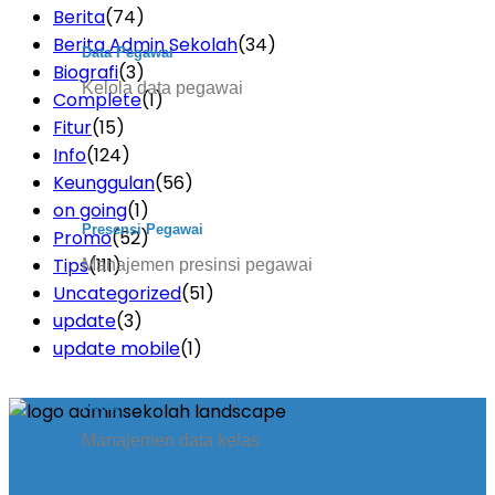
Berita
(74)
Berita Admin Sekolah
(34)
Data Pegawai
Biografi
(3)
Kelola data pegawai
Complete
(1)
Fitur
(15)
Info
(124)
Keunggulan
(56)
on going
(1)
Presensi Pegawai
Promo
(52)
Tips
(111)
Manajemen presinsi pegawai
Uncategorized
(51)
update
(3)
update mobile
(1)
Kelas
Manajemen data kelas