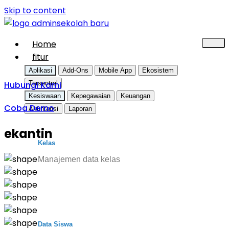
Skip to content
Home
fitur
Aplikasi
Add-Ons
Mobile App
Ekosistem
Hubungi Kami
Tersentral
Kesiswaan
Kepegawaian
Keuangan
Coba Demo
Akuntansi
Laporan
ekantin
Kelas
Manajemen data kelas
Data Siswa