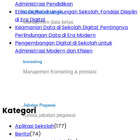
Administrasi Pendidikan
Etika Digital di Lingkungan Sekolah: Fondasi Disiplin
Kirim Pengumuman
di Era Digital
Manajemen data kelas
Keamanan Data di Sekolah Digital: Pentingnya
Perlindungan Data di Era Modern
Pengembangan Digital di Sekolah untuk
Administrasi Modern dan Efisien
konseling
Manajemen Konseling & prestasi
Jabatan Pegawai
Kategori
Kelola jabatan pegawai
Aplikasi Sekolah
(177)
Berita
(74)