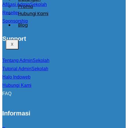
Afiliasi AdminSekolah
Promo
Hubungi Kami
Reseller
Sponsorship
Blog
Support
X
Tentang AdminSekolah
Tutorial AdminSekolah
Halo Indoweb
Hubungi Kami
FAQ
Informasi