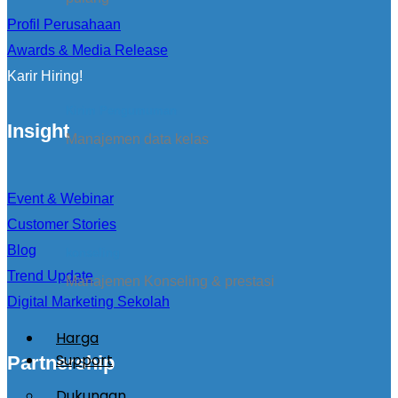
Profil Perusahaan
Awards & Media Release
Karir Hiring!
Kirim Pengumuman
Insight
Manajemen data kelas
Event & Webinar
Customer Stories
Blog
konseling
Trend Update
Manajemen Konseling & prestasi
Digital Marketing Sekolah
Harga
Support
Partnership
Dukungan