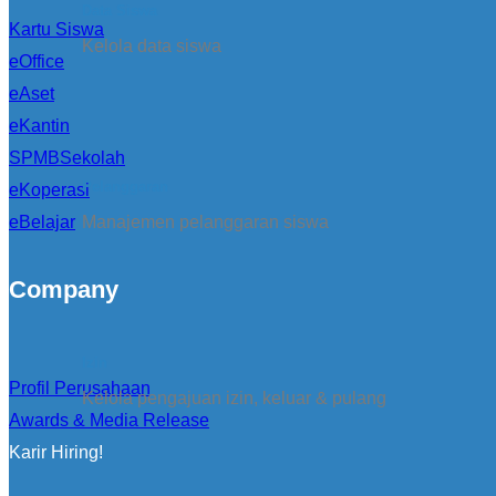
Data Siswa
Kartu Siswa
Kelola data siswa
eOffice
eAset
eKantin
SPMBSekolah
Pelanggaran
eKoperasi
eBelajar
Manajemen pelanggaran siswa
Company
Izin
Profil Perusahaan
Kelola pengajuan izin, keluar & pulang
Awards & Media Release
Karir Hiring!