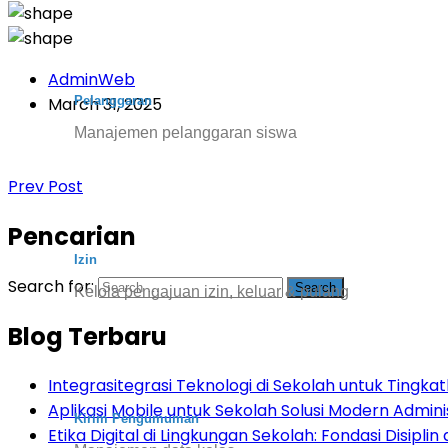
AdminWeb
Pelanggaran
March 31, 2025
Manajemen pelanggaran siswa
Prev Post
Pencarian
Izin
Search for:
Kelola pengajuan izin, keluar & pulang
Blog Terbaru
Integrasitegrasi Teknologi di Sekolah untuk Tingkatk
Aplikasi Mobile untuk Sekolah Solusi Modern Admini
Kirim Pengumuman
Etika Digital di Lingkungan Sekolah: Fondasi Disiplin d