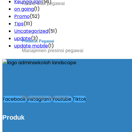
Keunggulan
(56)
Kelola data pegawai
on going
(1)
Promo
(52)
Tips
(111)
Uncategorized
(51)
update
(3)
Presensi Pegawai
update mobile
(1)
Manajemen presinsi pegawai
Kelas
Manajemen data kelas
Facebook
Instagram
Youtube
Tiktok
Produk