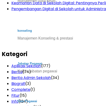
Manajemen data kelas
Keamanan Data di Sekolah Digital: Pentingnya Per
Pengembangan Digital di Sekolah untuk Administras
konseling
Manajemen Konseling & prestasi
Kategori
Jabatan Pegawai
Aplikasi Sekolah
(177)
Kelola jabatan pegawai
Berita
(74)
Berita Admin Sekolah
(34)
Biografi
(3)
Complete
(1)
Fitur
(15)
Info
(124)
Data Pegawai