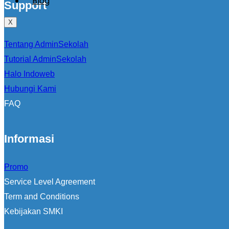
Blog
Support
X
Tentang AdminSekolah
Tutorial AdminSekolah
Halo Indoweb
Hubungi Kami
FAQ
Informasi
Promo
Service Level Agreement
Term and Conditions
Kebijakan SMKI