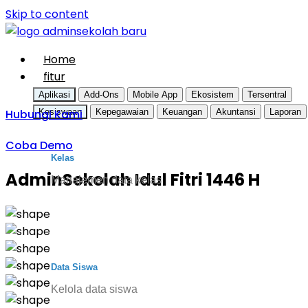
Skip to content
Home
fitur
Aplikasi
Add-Ons
Mobile App
Ekosistem
Tersentral
Hubungi Kami
Kesiswaan
Kepegawaian
Keuangan
Akuntansi
Laporan
Coba Demo
Kelas
AdminSekolah Idul Fitri 1446 H
Manajemen data kelas
Data Siswa
Kelola data siswa