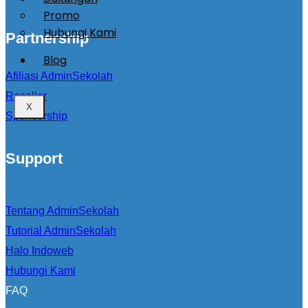
Promo
Hubungi Kami
Partnership
Blog
Afiliasi AdminSekolah
Reseller
X
Sponsorship
Support
Tentang AdminSekolah
Tutorial AdminSekolah
Halo Indoweb
Hubungi Kami
FAQ