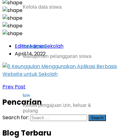
Kelola data siswa
EditorAdminSekolah
Pelanggaran
April 14, 2022
Manajemen pelanggaran siswa
Prev Post
Izin
Pencarian
Kelola pengajuan izin, keluar &
pulang
Search for:
Blog Terbaru