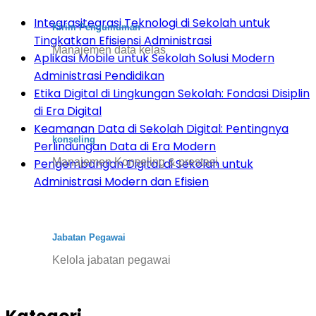
Integrasitegrasi Teknologi di Sekolah untuk
Kirim Pengumuman
Tingkatkan Efisiensi Administrasi
Manajemen data kelas
Aplikasi Mobile untuk Sekolah Solusi Modern
Administrasi Pendidikan
Etika Digital di Lingkungan Sekolah: Fondasi Disiplin
di Era Digital
Keamanan Data di Sekolah Digital: Pentingnya
konseling
Perlindungan Data di Era Modern
Manajemen Konseling & prestasi
Pengembangan Digital di Sekolah untuk
Administrasi Modern dan Efisien
Jabatan Pegawai
Kelola jabatan pegawai