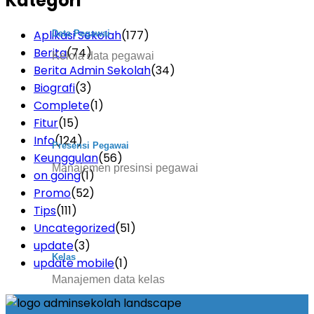
Kategori
Aplikasi Sekolah
(177)
Data Pegawai
Berita
(74)
Kelola data pegawai
Berita Admin Sekolah
(34)
Biografi
(3)
Complete
(1)
Fitur
(15)
Info
(124)
Presensi Pegawai
Keunggulan
(56)
Manajemen presinsi pegawai
on going
(1)
Promo
(52)
Tips
(111)
Uncategorized
(51)
update
(3)
Kelas
update mobile
(1)
Manajemen data kelas