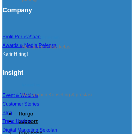
Company
Profil Perusahaan
Kirim Pengumuman
Awards & Media Release
Manajemen data kelas
Karir Hiring!
Insight
konseling
Manajemen Konseling & prestasi
Event & Webinar
Customer Stories
Blog
Harga
Support
Trend Update
Digital Marketing Sekolah
Dukungan