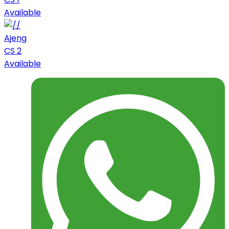
Available
Ajeng
CS 2
Available