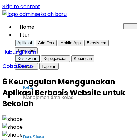
Skip to content
Home
fitur
Aplikasi
Add-Ons
Mobile App
Ekosistem
Hubungi Kami
Tersentral
Kesiswaan
Kepegawaian
Keuangan
Coba Demo
Akuntansi
Laporan
6 Keunggulan Menggunakan
Kelas
Aplikasi Berbasis Website untuk
Manajemen data kelas
Sekolah
Data Siswa