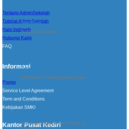
Tentang AdminSekolah
Tutorial AdminSekolah
Data Siswa
Halo Indoweb
Kelola data siswa
Hubungi Kami
FAQ
Informasi
Pelanggaran
Manajemen pelanggaran siswa
Promo
Service Level Agreement
Term and Conditions
Kebijakan SMKI
Izin
Kelola pengajuan izin, keluar &
Kantor Pusat Kediri
pulang