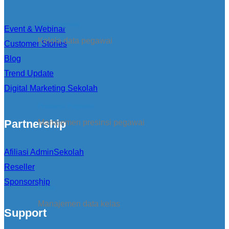
Data Pegawai
Event & Webinar
Kelola data pegawai
Customer Stories
Blog
Trend Update
Digital Marketing Sekolah
Presensi Pegawai
Partnership
Manajemen presinsi pegawai
Afiliasi AdminSekolah
Reseller
Sponsorship
Kelas
Manajemen data kelas
Support