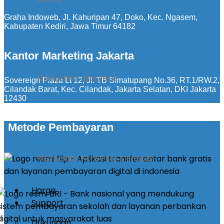
Graha Indoweb, Jl. Kahuripan 47, Doko, Kec. Ngasem,
Kabupaten Kediri, Jawa Timur 64182
Kantor Marketing Jakarta
Kirim Pengumuman
Manajemen data kelas
Sovereign Plaza Lt 12, Jl. TB Simatupang No.36, RT.1/RW.2,
Cilandak Barat, Kec. Cilandak, Jakarta Selatan, DKI Jakarta
12430
Metode Pembayaran
konseling
Manajemen Konseling & prestasi
Harga
Support
Dukungan