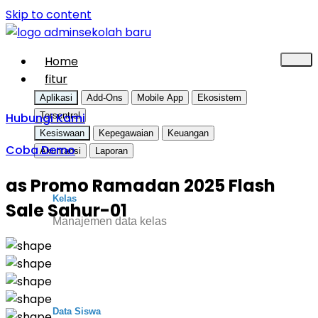
Skip to content
Home
fitur
Aplikasi
Add-Ons
Mobile App
Ekosistem
Hubungi Kami
Tersentral
Kesiswaan
Kepegawaian
Keuangan
Coba Demo
Akuntansi
Laporan
as Promo Ramadan 2025 Flash
Kelas
Sale Sahur-01
Manajemen data kelas
Data Siswa