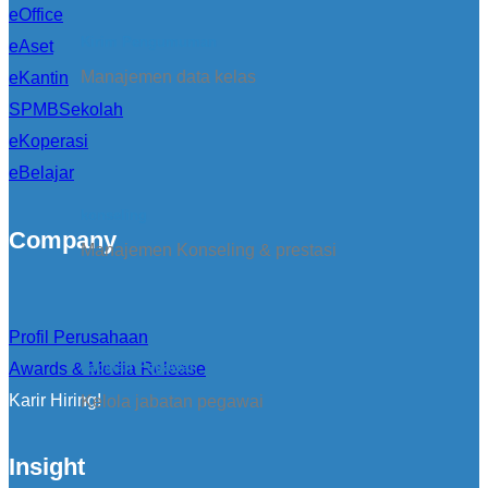
eOffice
Kirim Pengumuman
eAset
Manajemen data kelas
eKantin
SPMBSekolah
eKoperasi
eBelajar
konseling
Company
Manajemen Konseling & prestasi
Profil Perusahaan
Jabatan Pegawai
Awards & Media Release
Karir Hiring!
Kelola jabatan pegawai
Insight