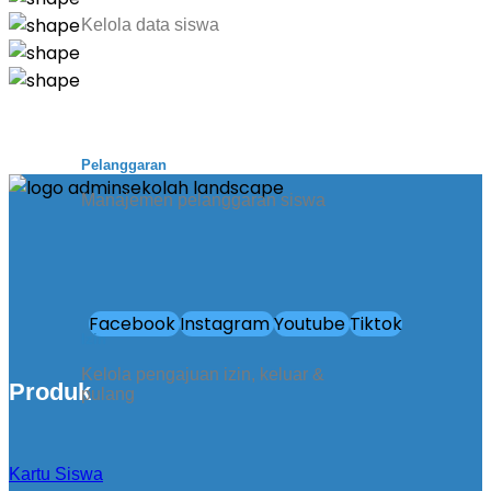
Kelola data siswa
Pelanggaran
Manajemen pelanggaran siswa
Facebook
Instagram
Youtube
Tiktok
Izin
Kelola pengajuan izin, keluar &
Produk
pulang
Kartu Siswa