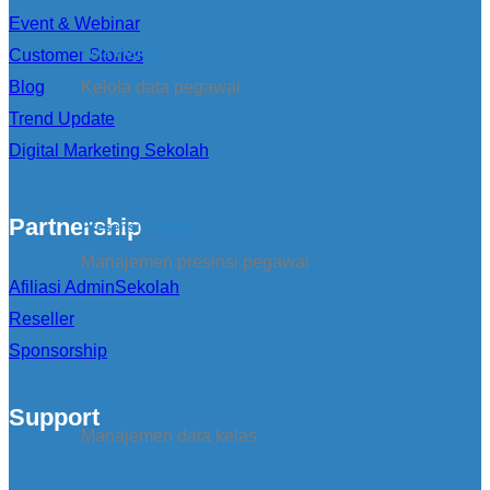
Event & Webinar
Data Pegawai
Customer Stories
Blog
Kelola data pegawai
Trend Update
Digital Marketing Sekolah
Partnership
Presensi Pegawai
Manajemen presinsi pegawai
Afiliasi AdminSekolah
Reseller
Sponsorship
Kelas
Support
Manajemen data kelas