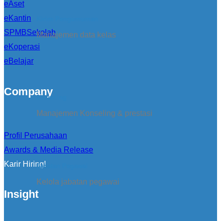
eAset
eKantin
Kirim Pengumuman
SPMBSekolah
Manajemen data kelas
eKoperasi
eBelajar
Company
konseling
Manajemen Konseling & prestasi
Profil Perusahaan
Awards & Media Release
Karir Hiring!
Jabatan Pegawai
Kelola jabatan pegawai
Insight