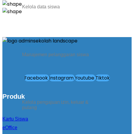
Kelola data siswa
Pelanggaran
Manajemen pelanggaran siswa
Facebook
Instagram
Youtube
Tiktok
Izin
Produk
Kelola pengajuan izin, keluar &
pulang
Kartu Siswa
eOffice