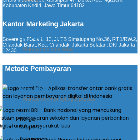
Kabupaten Kediri, Jawa Timur 64182
Kantor Marketing Jakarta
Sovereign Plaza Lt 12, Jl. TB Simatupang No.36, RT.1/RW.2,
Kirim Pengumuman
Cilandak Barat, Kec. Cilandak, Jakarta Selatan, DKI Jakarta
Manajemen data kelas
12430
Metode Pembayaran
konseling
Manajemen Konseling & prestasi
Harga
Support
Dukungan