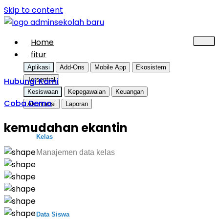
Skip to content
Home
fitur
Aplikasi
Add-Ons
Mobile App
Ekosistem
Hubungi Kami
Tersentral
Kesiswaan
Kepegawaian
Keuangan
Coba Demo
Akuntansi
Laporan
kemudahan ekantin
Kelas
Manajemen data kelas
Data Siswa