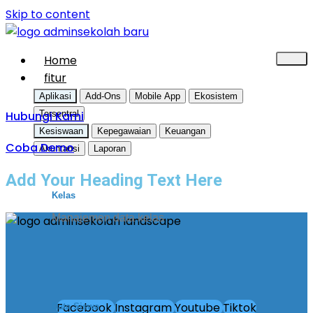
Skip to content
Home
fitur
Aplikasi
Add-Ons
Mobile App
Ekosistem
Hubungi Kami
Tersentral
Kesiswaan
Kepegawaian
Keuangan
Coba Demo
Akuntansi
Laporan
Add Your Heading Text Here
Kelas
Manajemen data kelas
Facebook
Instagram
Youtube
Tiktok
Data Siswa