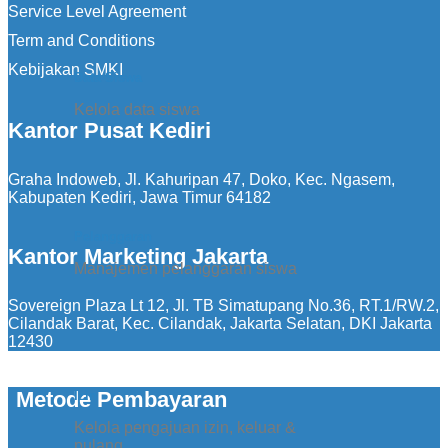
Service Level Agreement
Term and Conditions
Kebijakan SMKI
Data Siswa
Kelola data siswa
Kantor Pusat Kediri
Graha Indoweb, Jl. Kahuripan 47, Doko, Kec. Ngasem,
Kabupaten Kediri, Jawa Timur 64182
Pelanggaran
Kantor Marketing Jakarta
Manajemen pelanggaran siswa
Sovereign Plaza Lt 12, Jl. TB Simatupang No.36, RT.1/RW.2,
Cilandak Barat, Kec. Cilandak, Jakarta Selatan, DKI Jakarta
12430
Metode Pembayaran
Izin
Kelola pengajuan izin, keluar &
pulang