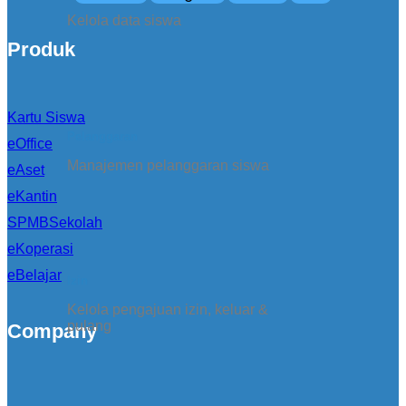
Kelola data siswa
Produk
Kartu Siswa
Pelanggaran
eOffice
Manajemen pelanggaran siswa
eAset
eKantin
SPMBSekolah
eKoperasi
eBelajar
Izin
Kelola pengajuan izin, keluar &
pulang
Company