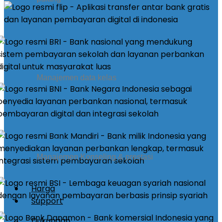
Kirim Pengumuman
Manajemen data kelas
konseling
Manajemen Konseling & prestasi
Harga
Support
Dukungan