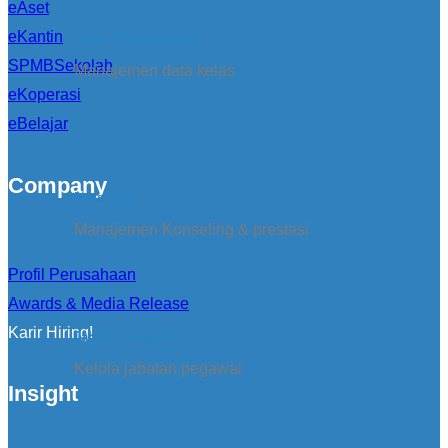
eAset
eKantin
Kirim Pengumuman
SPMBSekolah
Manajemen data kelas
eKoperasi
eBelajar
Company
konseling
Manajemen Konseling & prestasi
Profil Perusahaan
Awards & Media Release
Karir Hiring!
Jabatan Pegawai
Kelola jabatan pegawai
Insight