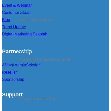
Event & Webinar
Data Pegawai
Customer Stories
Blog
Kelola data pegawai
Trend Update
Digital Marketing Sekolah
Partnership
Presensi Pegawai
Manajemen presinsi pegawai
Afiliasi AdminSekolah
Reseller
Sponsorship
Kelas
Support
Manajemen data kelas