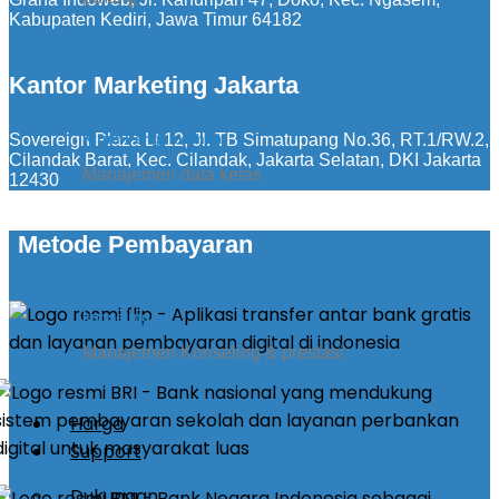
Kabupaten Kediri, Jawa Timur 64182
Kantor Marketing Jakarta
Sovereign Plaza Lt 12, Jl. TB Simatupang No.36, RT.1/RW.2,
Kirim Pengumuman
Cilandak Barat, Kec. Cilandak, Jakarta Selatan, DKI Jakarta
Manajemen data kelas
12430
Metode Pembayaran
konseling
Manajemen Konseling & prestasi
Harga
Support
Dukungan