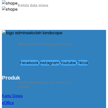
Kelola data siswa
Pelanggaran
Manajemen pelanggaran siswa
Facebook
Instagram
Youtube
Tiktok
Izin
Produk
Kelola pengajuan izin, keluar &
pulang
Kartu Siswa
eOffice