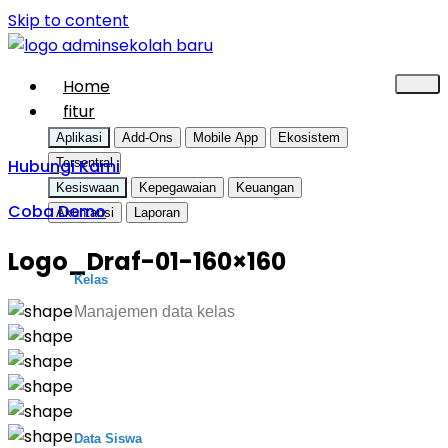
Skip to content
Home
fitur
Aplikasi
Add-Ons
Mobile App
Ekosistem
Hubungi Kami
Tersentral
Kesiswaan
Kepegawaian
Keuangan
Coba Demo
Akuntansi
Laporan
Logo_Draf-01-160×160
Kelas
Manajemen data kelas
Data Siswa