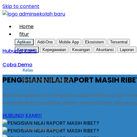
Skip to content
Home
fitur
Aplikasi
Add-Ons
Mobile App
Ekosistem
Tersentral
Hubungi Kami
Kesiswaan
Kepegawaian
Keuangan
Akuntansi
Laporan
Coba Demo
Kelas
PENGISIAN NILAI RAPORT MASIH RIBE
Manajemen data kelas
Nilai merupakan hal yang harus diperhatikan untuk mengu
menimbulkan kesalahan dalam memasukkan nilai siswa,s
HUBUNGI KAMI!!!
Data Siswa
Kelola data siswa