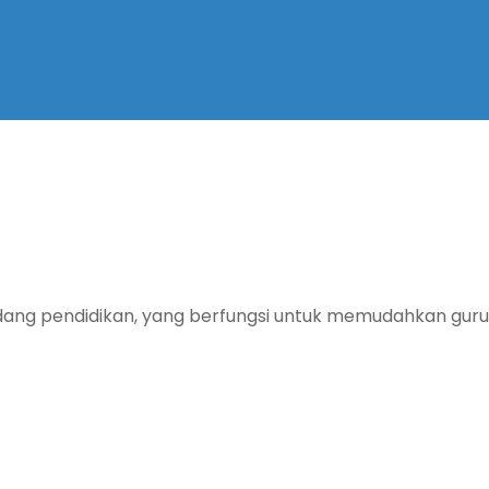
bidang pendidikan, yang berfungsi untuk memudahkan gu