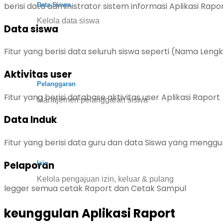
berisi data administrator sistem informasi Aplikasi Rapor
Data Siswa
Kelola data siswa
Data siswa
Fitur yang berisi data seluruh siswa seperti (Nama Lengk
Aktivitas user
Pelanggaran
Fitur yang berisi database aktivitas user Aplikasi Raport
Manajemen pelanggaran siswa
Data Induk
Fitur yang berisi data guru dan data Siswa yang menggu
Pelaporan
Izin
Kelola pengajuan izin, keluar & pulang
legger semua cetak Raport dan Cetak Sampul
keunggulan Aplikasi Raport