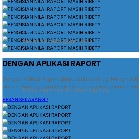
Pelanggaran
Manajemen pelanggaran siswa
DENGAN APLIKASI RAPORT
Dengan Aplikasi Raport tidak perlu ribet lagi Menginpu
Izin
berhari hari lagi,dan dapat mengurangi kesalahan dalam 
Kelola pengajuan izin, keluar & pulang
PESAN SEKARANG !
Kirim Pengumuman