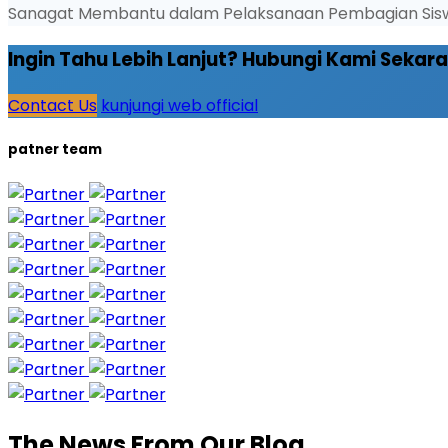
Sanagat Membantu dalam Pelaksanaan Pembagian Sis
Ingin Tahu Lebih Lanjut? Hubungi Kami Sekara
Contact Us
kunjungi web official
patner team
The News From Our Blog