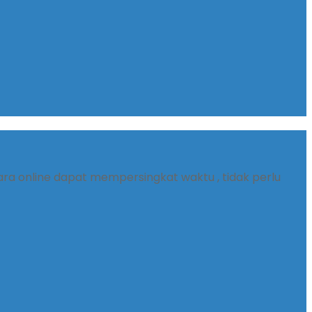
ara online dapat mempersingkat waktu , tidak perlu