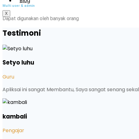
Blog
Multi user & admin
X
Dapat digunakan oleh banyak orang
Testimoni
Setyo luhu
Guru
Apliksai ini sangat Membantu, Saya sangat senang sekal
kambali
Pengajar