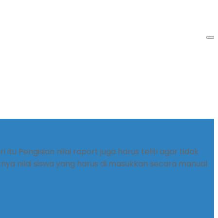
 Pengisian nilai raport juga harus teliti agar tidak
nya nilai siswa yang harus di masukkan secara manual