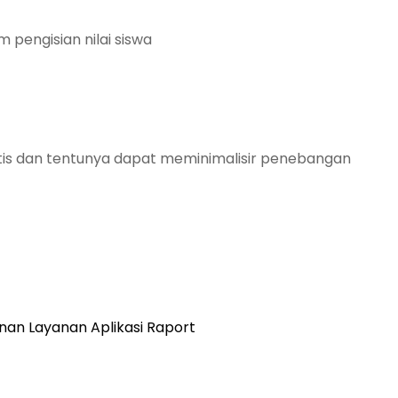
pengisian nilai siswa
tis dan tentunya dapat meminimalisir penebangan