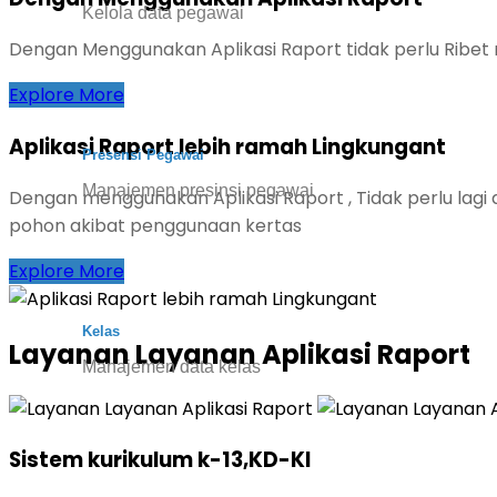
Kelola data pegawai
Dengan Menggunakan Aplikasi Raport tidak perlu Ribet 
Explore More
Aplikasi Raport lebih ramah Lingkungant
Presensi Pegawai
Manajemen presinsi pegawai
Dengan menggunakan Aplikasi Raport , Tidak perlu lag
pohon akibat penggunaan kertas
Explore More
Kelas
Layanan Layanan Aplikasi Raport
Manajemen data kelas
Sistem kurikulum k-13,KD-KI