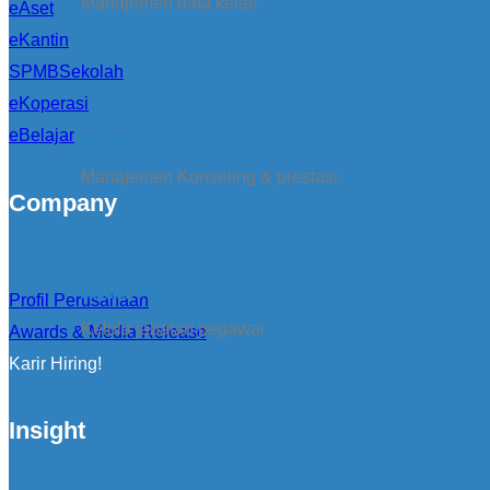
Manajemen data kelas
eAset
eKantin
SPMBSekolah
eKoperasi
eBelajar
konseling
Manajemen Konseling & prestasi
Company
Jabatan Pegawai
Profil Perusahaan
Kelola jabatan pegawai
Awards & Media Release
Karir Hiring!
Insight
Data Pegawai