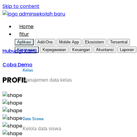
Skip to content
Home
fitur
Aplikasi
Add-Ons
Mobile App
Ekosistem
Tersentral
Hubungi Kami
Kesiswaan
Kepegawaian
Keuangan
Akuntansi
Laporan
Coba Demo
Kelas
PROFIL
Manajemen data kelas
Data Siswa
Kelola data siswa