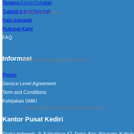
Tentang AdminSekolah
Data Siswa
Tutorial AdminSekolah
Kelola data siswa
Halo Indoweb
Hubungi Kami
FAQ
Pelanggaran
Informasi
Manajemen pelanggaran siswa
Promo
Service Level Agreement
Term and Conditions
Izin
Kebijakan SMKI
Kelola pengajuan izin, keluar & pulang
Kantor Pusat Kediri
Graha Indoweb, Jl. Kahuripan 47, Doko, Kec. Ngasem, Kabup