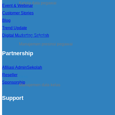
Kelola data pegawai
Event & Webinar
Customer Stories
Blog
Trend Update
Digital Marketing Sekolah
Presensi Pegawai
Manajemen presinsi pegawai
Partnership
Afiliasi AdminSekolah
Reseller
Kelas
Sponsorship
Manajemen data kelas
Support