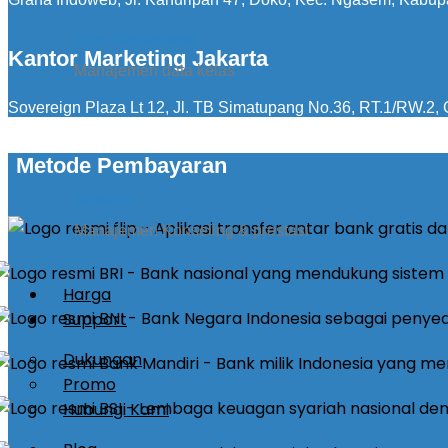
Kirim Pengumuman
Kantor Marketing Jakarta
Manajemen data kelas
Sovereign Plaza Lt 12, Jl. TB Simatupang No.36, RT.1/RW.2, C
Metode Pembayaran
konseling
Manajemen Konseling & prestasi
Harga
Support
Dukungan
Promo
Hubungi Kami