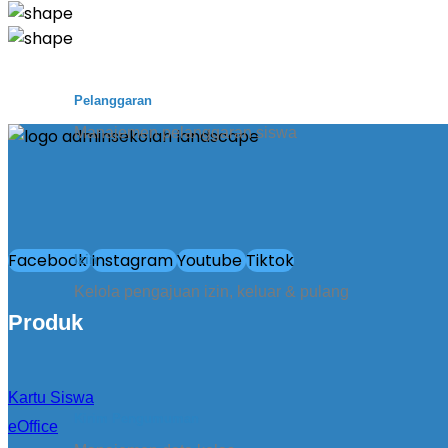
Pelanggaran
Manajemen pelanggaran siswa
Facebook
Instagram
Youtube
Tiktok
Izin
Kelola pengajuan izin, keluar & pulang
Produk
Kartu Siswa
Kirim Pengumuman
eOffice