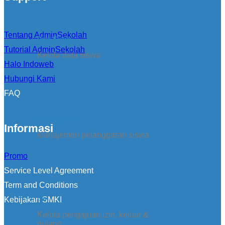
Tentang AdminSekolah
Data Siswa
Tutorial AdminSekolah
Kelola data siswa
Halo Indoweb
Hubungi Kami
FAQ
Pelanggaran
Informasi
Manajemen pelanggaran siswa
Promo
Service Level Agreement
Term and Conditions
Izin
Kebijakan SMKI
Kelola pengajuan izin, keluar &
pulang