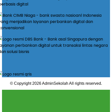
© Copyright 2026 AdminSekolah All rights reserved.