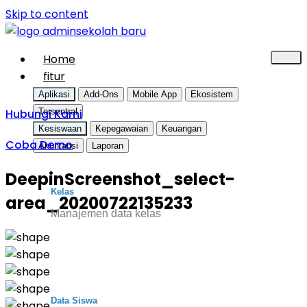
Skip to content
Home
fitur
Aplikasi
Add-Ons
Mobile App
Ekosistem
Hubungi Kami
Tersentral
Kesiswaan
Kepegawaian
Keuangan
Coba Demo
Akuntansi
Laporan
DeepinScreenshot_select-
Kelas
area_20200722135233
Manajemen data kelas
Data Siswa