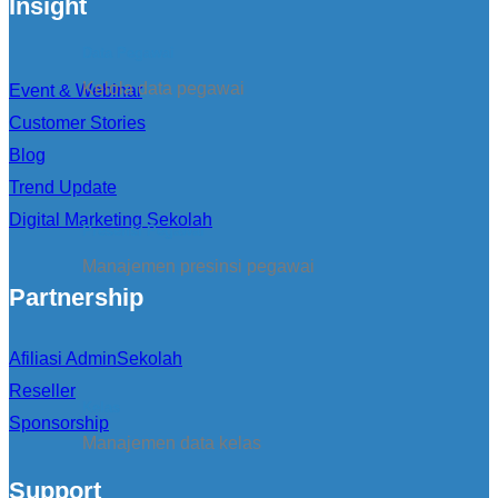
Insight
Data Pegawai
Kelola data pegawai
Event & Webinar
Customer Stories
Blog
Trend Update
Digital Marketing Sekolah
Presensi Pegawai
Manajemen presinsi pegawai
Partnership
Afiliasi AdminSekolah
Reseller
Kelas
Sponsorship
Manajemen data kelas
Support