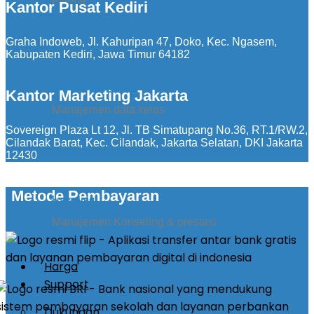
Kantor Pusat Kediri
Graha Indoweb, Jl. Kahuripan 47, Doko, Kec. Ngasem,
Kabupaten Kediri, Jawa Timur 64182
Kirim Pengumuman
Kantor Marketing Jakarta
Manajemen data kelas
Sovereign Plaza Lt 12, Jl. TB Simatupang No.36, RT.1/RW.2,
Cilandak Barat, Kec. Cilandak, Jakarta Selatan, DKI Jakarta
12430
Metode Pembayaran
konseling
Manajemen Konseling & prestasi
Harga
Support
Dukungan