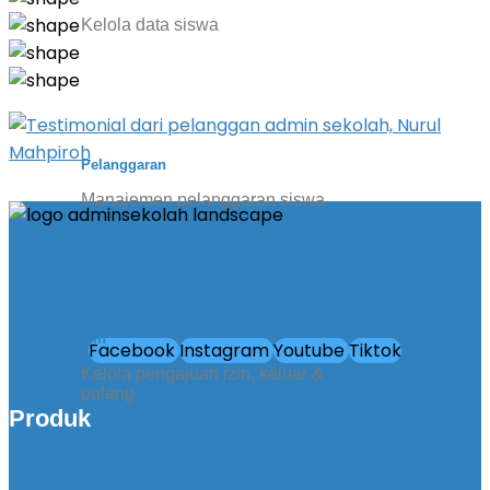
Kelola data siswa
Pelanggaran
Manajemen pelanggaran siswa
Izin
Facebook
Instagram
Youtube
Tiktok
Kelola pengajuan izin, keluar &
pulang
Produk