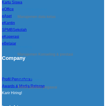
Kartu Siswa
eOffice
Kirim Pengumuman
eAset
Manajemen data kelas
eKantin
SPMBSekolah
eKoperasi
eBelajar
konseling
Manajemen Konseling & prestasi
Company
Profil Perusahaan
Jabatan Pegawai
Awards & Media Release
Kelola jabatan pegawai
Karir Hiring!