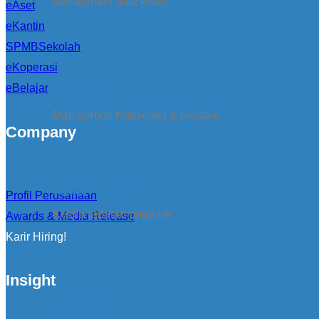
Manajemen data kelas
eAset
eKantin
SPMBSekolah
eKoperasi
eBelajar
konseling
Manajemen Konseling & prestasi
Company
Jabatan Pegawai
Profil Perusahaan
Kelola jabatan pegawai
Awards & Media Release
Karir Hiring!
Insight
Data Pegawai