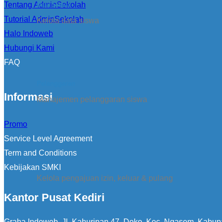
Tentang AdminSekolah
Data Siswa
Tutorial AdminSekolah
Kelola data siswa
Halo Indoweb
Hubungi Kami
FAQ
Pelanggaran
Informasi
Manajemen pelanggaran siswa
Promo
Service Level Agreement
Term and Conditions
Izin
Kebijakan SMKI
Kelola pengajuan izin, keluar & pulang
Kantor Pusat Kediri
Graha Indoweb, Jl. Kahuripan 47, Doko, Kec. Ngasem, Kabup