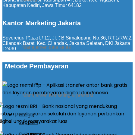
Kabupaten Kediri, Jawa Timur 64182
Kantor Marketing Jakarta
Sovereign Plaza Lt 12, Jl. TB Simatupang No.36, RT.1/RW.2,
Kirim Pengumuman
Cilandak Barat, Kec. Cilandak, Jakarta Selatan, DKI Jakarta
Manajemen data kelas
12430
Metode Pembayaran
konseling
Manajemen Konseling & prestasi
Harga
Support
Dukungan