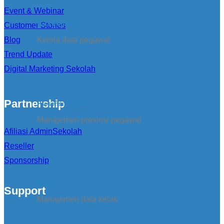
Event & Webinar
Data Pegawai
Customer Stories
Blog
Kelola data pegawai
Trend Update
Digital Marketing Sekolah
Partnership
Presensi Pegawai
Manajemen presinsi pegawai
Afiliasi AdminSekolah
Reseller
Sponsorship
Kelas
Support
Manajemen data kelas