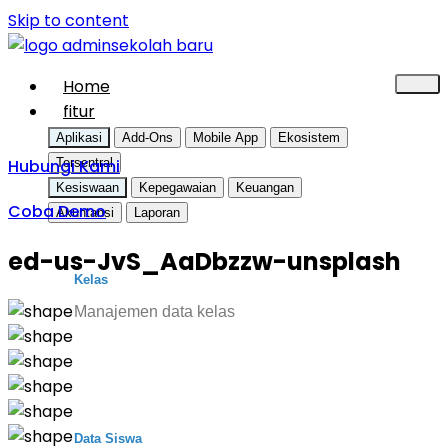
Skip to content
Home
fitur
Aplikasi
Add-Ons
Mobile App
Ekosistem
Hubungi Kami
Tersentral
Kesiswaan
Kepegawaian
Keuangan
Coba Demo
Akuntansi
Laporan
ed-us-JvS_AaDbzzw-unsplash
Kelas
Manajemen data kelas
Data Siswa