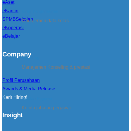
eAset
eKantin
Kirim Pengumuman
SPMBSekolah
Manajemen data kelas
eKoperasi
eBelajar
Company
konseling
Manajemen Konseling & prestasi
Profil Perusahaan
Awards & Media Release
Karir Hiring!
Jabatan Pegawai
Kelola jabatan pegawai
Insight