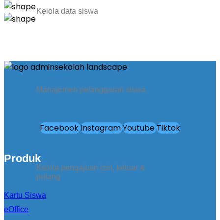
Kelola data siswa
Pelanggaran
Manajemen pelanggaran siswa
Facebook
Instagram
Youtube
Tiktok
Izin
Produk
Kelola pengajuan izin, keluar &
pulang
Kartu Siswa
eOffice