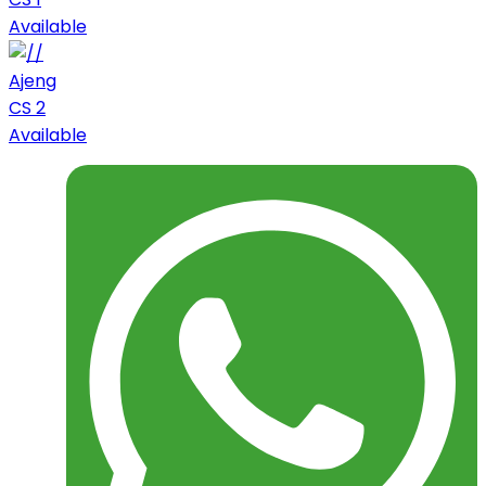
Available
Ajeng
CS 2
Available