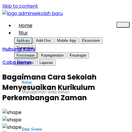
Skip to content
Home
fitur
Aplikasi
Add-Ons
Mobile App
Ekosistem
Hubungi Kami
Tersentral
Kesiswaan
Kepegawaian
Keuangan
Coba Demo
Akuntansi
Laporan
Bagaimana Cara Sekolah
Kelas
Menyesuaikan Kurikulum
Manajemen data kelas
Perkembangan Zaman
Data Siswa