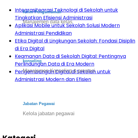
Integrasitegrasi Teknologi di Sekolah untuk
Kirim Pengumuman
Tingkatkan Efisiensi Administrasi
Manajemen data kelas
Aplikasi Mobile untuk Sekolah Solusi Modern
Administrasi Pendidikan
Etika Digital di Lingkungan Sekolah: Fondasi Disiplin
di Era Digital
Keamanan Data di Sekolah Digital: Pentingnya
konseling
Perlindungan Data di Era Modern
Manajemen Konseling & prestasi
Pengembangan Digital di Sekolah untuk
Administrasi Modern dan Efisien
Jabatan Pegawai
Kelola jabatan pegawai