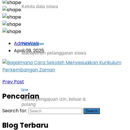
Kelola data siswa
AdminWeb
Pelanggaran
April 09, 2025
Manajemen pelanggaran siswa
Prev Post
Izin
Pencarian
Kelola pengajuan izin, keluar &
pulang
Search for:
Blog Terbaru