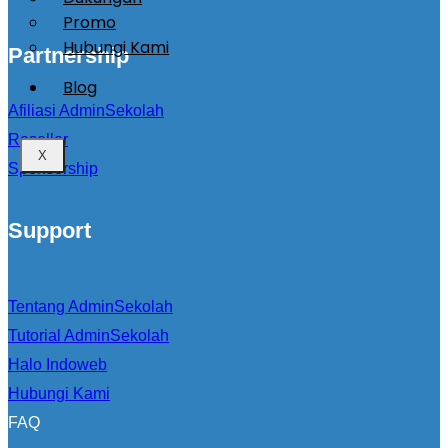
Promo
Hubungi Kami
Partnership
Blog
Afiliasi AdminSekolah
Reseller
X
Sponsorship
Support
Tentang AdminSekolah
Tutorial AdminSekolah
Halo Indoweb
Hubungi Kami
FAQ