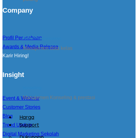
Company
Profil Perusahaan
Kirim Pengumuman
Awards & Media Release
Manajemen data kelas
Karir Hiring!
Insight
konseling
Manajemen Konseling & prestasi
Event & Webinar
Customer Stories
Blog
Harga
Support
Trend Update
Digital Marketing Sekolah
Dukungan