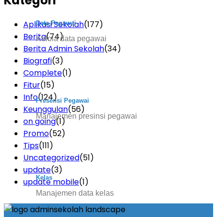
Kategori
Aplikasi Sekolah
(177)
Data Pegawai
Berita
(74)
Kelola data pegawai
Berita Admin Sekolah
(34)
Biografi
(3)
Complete
(1)
Fitur
(15)
Info
(124)
Presensi Pegawai
Keunggulan
(56)
Manajemen presinsi pegawai
on going
(1)
Promo
(52)
Tips
(111)
Uncategorized
(51)
update
(3)
Kelas
update mobile
(1)
Manajemen data kelas